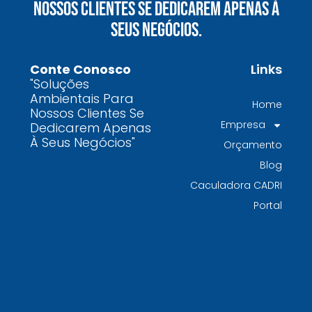
Nossos Clientes Se Dedicarem Apenas À
químicos precisa fazer para garantir segurança
Seus Negócios.
e conformidade legal no Brasil
Como uma empresa de gestão de resíduos
Conte Conosco
Links
contaminados protege o meio ambiente e
"Soluções
garante conformidade legal no Brasil
Ambientais Para
Home
Nossos Clientes Se
Por que contratar uma empresa de gestão de
Empresa
Dedicarem Apenas
resíduos classe I é fundamental para sua
À Seus Negócios"
Orçamento
indústria
Blog
Por que escolher uma empresa de
Caculadora CADRI
gerenciamento de resíduos especializada é
Portal
decisivo para sua organização
TODAS AS
POSTAGENS