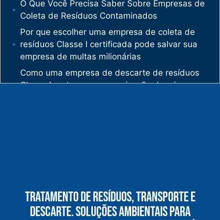
O Que Você Precisa Saber Sobre Empresas de
Coleta de Resíduos Contaminados
Por que escolher uma empresa de coleta de
resíduos Classe I certificada pode salvar sua
empresa de multas milionárias
Como uma empresa de descarte de resíduos
Classe I protege sua organização de crimes
ambientais
O mercado de gestão de resíduos no Brasil
está vivendo uma verdadeira revolução
silenciosa.
Enquanto muitas empresas ainda enxergam os
resíduos como problema, uma empresa de
gestão de resíduos industriais especializada
vê oportunidades bilionárias esperando para
Tratamento De Resíduos, Transporte E
serem exploradas.
Descarte. Soluções Ambientais Para
O que uma empresa de gestão de resíduos