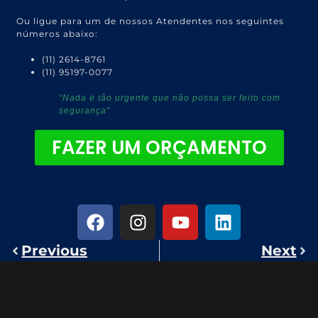
Ou ligue para um de nossos Atendentes nos seguintes
números abaixo:
(11) 2614-8761
(11) 95197-0077
“Nada é tão urgente que não possa ser feito com
segurança”
FAZER UM ORÇAMENTO
Previous
Next