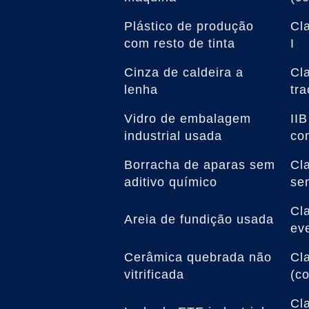
Plástico de produção
Cl
com resto de tinta
I
Cinza de caldeira a
Cl
lenha
tra
Vidro de embalagem
IIB
industrial usada
co
Borracha de aparas sem
Cl
aditivo químico
se
Cla
Areia de fundição usada
ev
Cerâmica quebrada não
Cla
vitrificada
(c
Cl