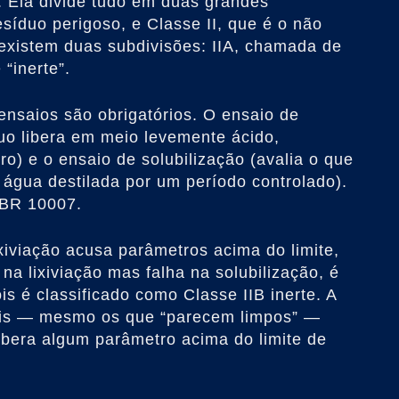
. Ela divide tudo em duas grandes
esíduo perigoso, e Classe II, que é o não
 existem duas subdivisões: IIA, chamada de
 “inerte”.
s ensaios são obrigatórios. O ensaio de
íduo libera em meio levemente ácido,
o) e o ensaio de solubilização (avalia o que
 água destilada por um período controlado).
NBR 10007.
lixiviação acusa parâmetros acima do limite,
na lixiviação mas falha na solubilização, é
is é classificado como Classe IIB inerte. A
iais — mesmo os que “parecem limpos” —
libera algum parâmetro acima do limite de