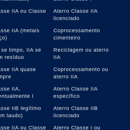
asse IIA ou Classe
Aterro Classe IIA
licenciado
asse IIA (metais
Coprocessamento
ço)
cimenteiro
 se limpo, IIA se
Reciclagem ou aterro
m resíduo
IIA
asse IIA quase
Coprocessamento ou
mpre
aterro IIA
sse IIA,
Aterro Classe IIA
entualmente I
específico
sse IIB legítimo
Aterro Classe IIB
om laudo)
licenciado
asse IIA ou Classe
Aterro Classe I ou