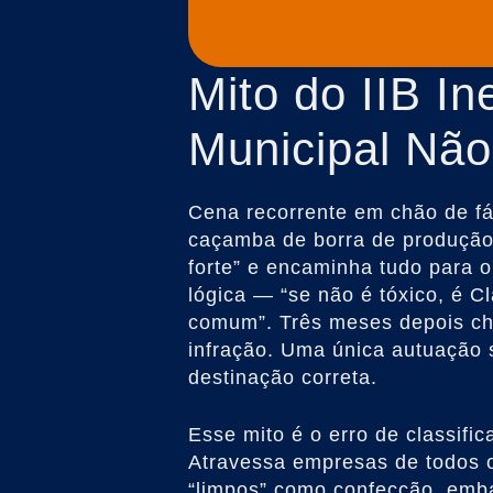
Mito do IIB In
Municipal Não
Cena recorrente em chão de fáb
caçamba de borra de produção,
forte” e encaminha tudo para o a
lógica — “se não é tóxico, é Cla
comum”. Três meses depois ch
infração. Uma única autuação 
destinação correta.
Esse mito é o erro de classific
Atravessa empresas de todos o
“limpos” como confecção, emb