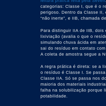
leitura prática feita pela Seven
categorias: Classe I, que é o r
perigoso. Dentro da Classe II,
“não inerte”, e IIB, chamada de
Para distinguir IIA de IIB, doi
lixiviação (avalia o que o res
simulando chuva ácida em aterr
sai do resíduo em contato com
A coleta de amostra segue a 
A regra prática é direta: se a 
o resíduo é Classe I. Se passa 
Classe IIA. Só se passa nos do
maioria dos materiais industr
falha na solubilização porque 
potabilidade.