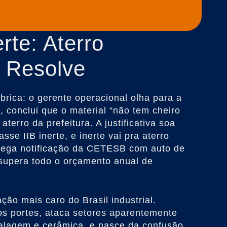
erte: Aterro
 Resolve
rica: o gerente operacional olha para a
 conclui que o material “não tem cheiro
terro da prefeitura. A justificativa soa
sse IIB inerte, e inerte vai pra aterro
ega notificação da CETESB com auto de
supera todo o orçamento anual de
ação mais caro do Brasil industrial.
s portes, ataca setores aparentemente
alagem e cerâmica, e nasce da confusão