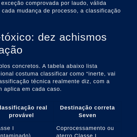
 É exceção comprovada por laudo, válida
A cada mudança de processo, a classificação
-tóxico: dez achismos
ação
los concretos. A tabela abaixo lista
ional costuma classificar como “inerte, vai
lassificação técnica realmente diz, com a
n aplica em cada caso.
lassificação real
Destinação correta
provável
Seven
asse I
Coprocessamento ou
ontaminado)
aterro Classe I