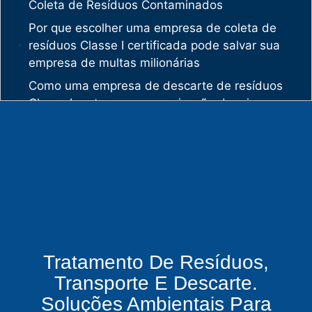
Coleta de Resíduos Contaminados
Por que escolher uma empresa de coleta de
resíduos Classe I certificada pode salvar sua
empresa de multas milionárias
Como uma empresa de descarte de resíduos
Classe I protege sua organização de crimes
ambientais
O mercado de gestão de resíduos no Brasil
está vivendo uma verdadeira revolução
silenciosa.
Enquanto muitas empresas ainda enxergam os
resíduos como problema, uma empresa de
gestão de resíduos industriais especializada
vê oportunidades bilionárias esperando para
Tratamento De Resíduos,
serem exploradas.
Transporte E Descarte.
O que uma empresa de gestão de resíduos
Soluções Ambientais Para
químicos precisa fazer para garantir segurança