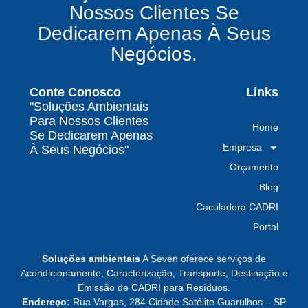
Nossos Clientes Se
e conformidade legal no Brasil
Dedicarem Apenas À Seus
Como uma empresa de gestão de resíduos
Negócios.
contaminados protege o meio ambiente e
garante conformidade legal no Brasil
Conte Conosco
Links
Por que contratar uma empresa de gestão de
"Soluções Ambientais
resíduos classe I é fundamental para sua
Para Nossos Clientes
Home
indústria
Se Dedicarem Apenas
Empresa
À Seus Negócios"
Por que escolher uma empresa de
Orçamento
gerenciamento de resíduos especializada é
decisivo para sua organização
Blog
Caculadora CADRI
TODAS AS
Portal
POSTAGENS
Soluções ambientais
A Seven oferece serviços de
Acondicionamento, Caracterização, Transporte, Destinação e
Emissão de CADRI para Resíduos.
Baixa do MTR: por que o manifesto em aberto
Endereço:
Rua Vargas, 284 Cidade Satélite Guarulhos – SP