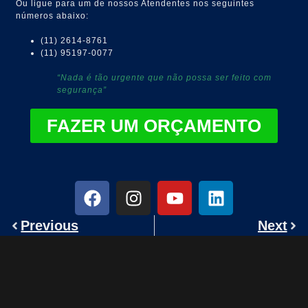
Ou ligue para um de nossos Atendentes nos seguintes
números abaixo:
(11) 2614-8761
(11) 95197-0077
“Nada é tão urgente que não possa ser feito com
segurança”
FAZER UM ORÇAMENTO
Previous
Next