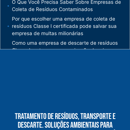
O Que Você Precisa Saber Sobre Empresas de
Coleta de Resíduos Contaminados
Por que escolher uma empresa de coleta de
resíduos Classe I certificada pode salvar sua
empresa de multas milionárias
Como uma empresa de descarte de resíduos
Classe I protege sua organização de crimes
ambientais
O mercado de gestão de resíduos no Brasil
está vivendo uma verdadeira revolução
silenciosa.
Enquanto muitas empresas ainda enxergam os
resíduos como problema, uma empresa de
gestão de resíduos industriais especializada
vê oportunidades bilionárias esperando para
Tratamento De Resíduos, Transporte E
serem exploradas.
Descarte. Soluções Ambientais Para
O que uma empresa de gestão de resíduos