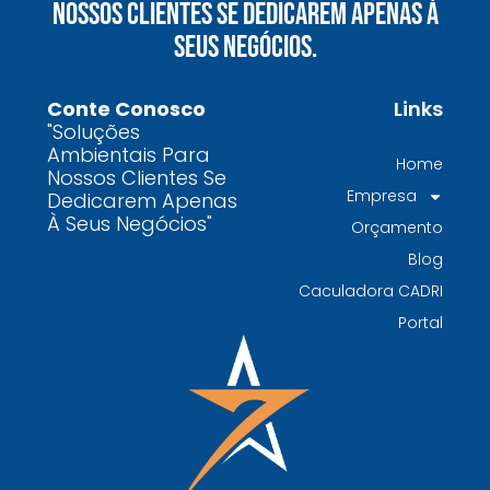
Nossos Clientes Se Dedicarem Apenas À
químicos precisa fazer para garantir segurança
Seus Negócios.
e conformidade legal no Brasil
Como uma empresa de gestão de resíduos
Conte Conosco
Links
contaminados protege o meio ambiente e
"Soluções
garante conformidade legal no Brasil
Ambientais Para
Home
Nossos Clientes Se
Por que contratar uma empresa de gestão de
Empresa
Dedicarem Apenas
resíduos classe I é fundamental para sua
À Seus Negócios"
Orçamento
indústria
Blog
Por que escolher uma empresa de
Caculadora CADRI
gerenciamento de resíduos especializada é
Portal
decisivo para sua organização
TODAS AS
POSTAGENS