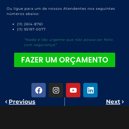
Ou ligue para um de nossos Atendentes nos seguintes
números abaixo:
(11) 2614-8761
(11) 95197-0077
“Nada é tão urgente que não possa ser feito
com segurança”
FAZER UM ORÇAMENTO
Previous
Next