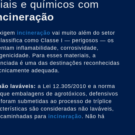
iais e químicos com
ncineração
exigem
incineração
vai muito além do setor
lassifica como Classe I — perigosos — os
entam inflamabilidade, corrosividade,
ogenicidade. Para esses materiais, a
enciada é uma das destinações reconhecidas
ecnicamente adequada.
ão laváveis:
a Lei 12.305/2010 e a norma
ue embalagens de agrotóxicos, defensivos
 foram submetidas ao processo de tríplice
terísticas são consideradas não laváveis,
encaminhadas para
incineração
. Não há