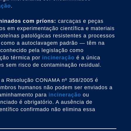
ação
.
inados com príons:
carcaças e peças
os em experimentação científica e materiais
teínas patológicas resistentes a processos
ão como a autoclavagem padrão — têm na
conhecido pela legislação como
ição térmica por
incineração
é a única
es sem risco de contaminação residual.
a Resolução CONAMA nº 358/2005 é
 membros humanos não podem ser enviados a
caminhamento para
incineração
ou
ciado é obrigatório. A ausência de
ientífico confirmado não elimina essa