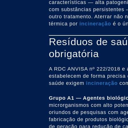
características — alta patogen
com substâncias persistentes 
outro tratamento. Aterrar não n
térmica por
incineração
é o ún
Resíduos de sa
obrigatória
A RDC ANVISA nº 222/2018 e
estabelecem de forma precisa 
saúde exigem
incineração
com
Grupo A1 — Agentes biológico
microrganismos com alto potenc
oriundos de pesquisas com age
fabricação de produtos biológi
de geração para redução de c