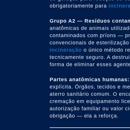
obrigatoriamente para
inciner
Grupo A2 — Resíduos contam
anatômicas de animais utilizad
contaminados com príons — pro
convencionais de esterilizaç
incineração
o único método re
tecnicamente seguro. A destru
forma de eliminar esses agent
Partes anatômicas humanas:
explícita. Órgãos, tecidos e
aterro sanitário comum. O en
cremação em equipamento licen
autorização familiar ou valor c
obrigação — ela a reforça.