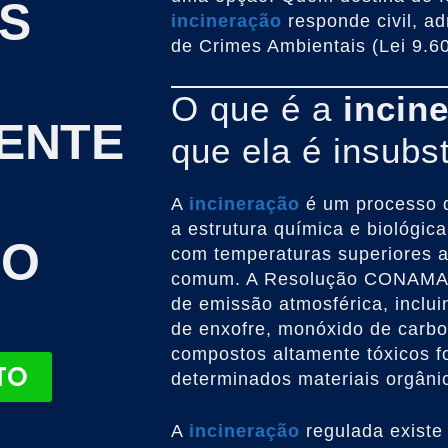
S
incineração
responde civil, ad
de Crimes Ambientais (Lei 9.6
O que é a
incin
ENTE
que ela é insubs
A
incineração
é um processo d
a estrutura química e biológi
NO
com temperaturas superiores 
comum. A Resolução CONAMA n
de emissão atmosférica, incluin
de enxofre, monóxido de carbo
compostos altamente tóxicos 
TO
determinados materiais orgâni
A
incineração
regulada existe