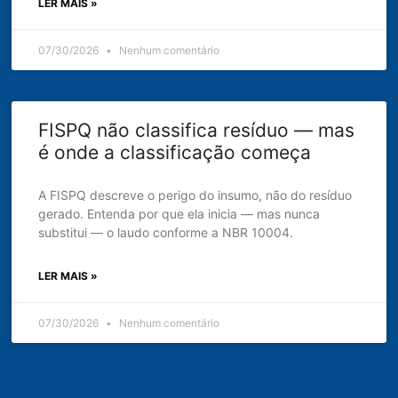
LER MAIS »
07/30/2026
Nenhum comentário
FISPQ não classifica resíduo — mas
é onde a classificação começa
A FISPQ descreve o perigo do insumo, não do resíduo
gerado. Entenda por que ela inicia — mas nunca
substitui — o laudo conforme a NBR 10004.
LER MAIS »
07/30/2026
Nenhum comentário