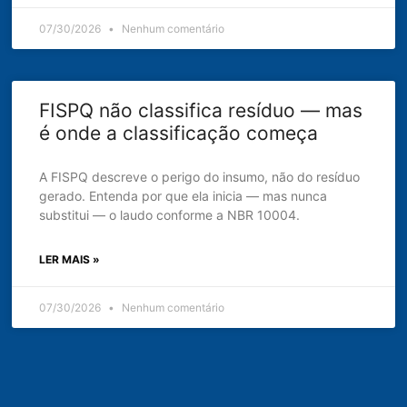
07/30/2026
Nenhum comentário
FISPQ não classifica resíduo — mas
é onde a classificação começa
A FISPQ descreve o perigo do insumo, não do resíduo
gerado. Entenda por que ela inicia — mas nunca
substitui — o laudo conforme a NBR 10004.
LER MAIS »
07/30/2026
Nenhum comentário