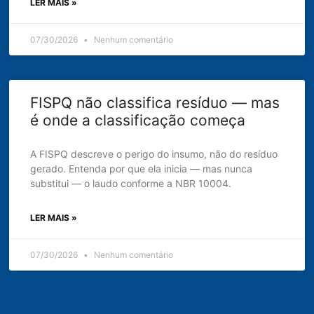
LER MAIS »
07/30/2026
Nenhum comentário
FISPQ não classifica resíduo — mas
é onde a classificação começa
A FISPQ descreve o perigo do insumo, não do resíduo
gerado. Entenda por que ela inicia — mas nunca
substitui — o laudo conforme a NBR 10004.
LER MAIS »
07/30/2026
Nenhum comentário