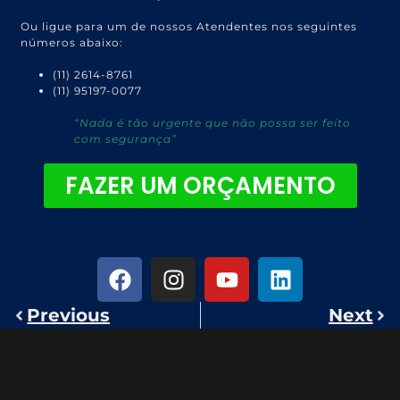
Ou ligue para um de nossos Atendentes nos seguintes
números abaixo:
(11) 2614-8761
(11) 95197-0077
“Nada é tão urgente que não possa ser feito
com segurança”
FAZER UM ORÇAMENTO
Previous
Next