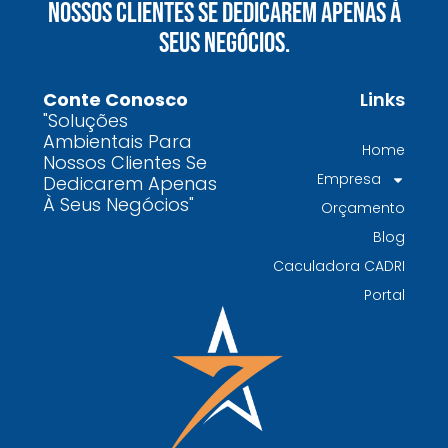
Nossos Clientes Se Dedicarem Apenas À
químicos precisa fazer para garantir segurança
Seus Negócios.
e conformidade legal no Brasil
Como uma empresa de gestão de resíduos
Conte Conosco
Links
contaminados protege o meio ambiente e
"Soluções
garante conformidade legal no Brasil
Ambientais Para
Home
Nossos Clientes Se
Por que contratar uma empresa de gestão de
Empresa
Dedicarem Apenas
resíduos classe I é fundamental para sua
À Seus Negócios"
Orçamento
indústria
Blog
Por que escolher uma empresa de
Caculadora CADRI
gerenciamento de resíduos especializada é
Portal
decisivo para sua organização
TODAS AS
POSTAGENS