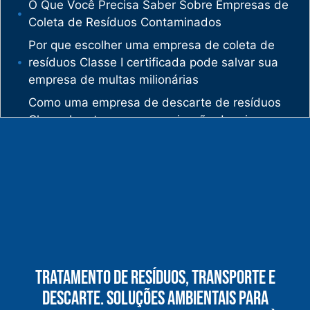
O Que Você Precisa Saber Sobre Empresas de
Coleta de Resíduos Contaminados
Por que escolher uma empresa de coleta de
resíduos Classe I certificada pode salvar sua
empresa de multas milionárias
Como uma empresa de descarte de resíduos
Classe I protege sua organização de crimes
ambientais
O mercado de gestão de resíduos no Brasil
está vivendo uma verdadeira revolução
silenciosa.
Enquanto muitas empresas ainda enxergam os
resíduos como problema, uma empresa de
gestão de resíduos industriais especializada
vê oportunidades bilionárias esperando para
Tratamento De Resíduos, Transporte E
serem exploradas.
Descarte. Soluções Ambientais Para
O que uma empresa de gestão de resíduos