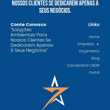
Nossos Clientes Se Dedicarem Apenas À
químicos precisa fazer para garantir segurança
Seus Negócios.
e conformidade legal no Brasil
Como uma empresa de gestão de resíduos
Conte Conosco
Links
contaminados protege o meio ambiente e
"Soluções
garante conformidade legal no Brasil
Ambientais Para
Home
Nossos Clientes Se
Por que contratar uma empresa de gestão de
Empresa
Dedicarem Apenas
resíduos classe I é fundamental para sua
À Seus Negócios"
Orçamento
indústria
Blog
Por que escolher uma empresa de
Caculadora CADRI
gerenciamento de resíduos especializada é
Portal
decisivo para sua organização
TODAS AS
POSTAGENS