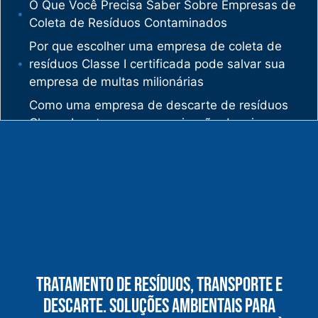
O Que Você Precisa Saber Sobre Empresas de
Coleta de Resíduos Contaminados
Por que escolher uma empresa de coleta de
resíduos Classe I certificada pode salvar sua
empresa de multas milionárias
Como uma empresa de descarte de resíduos
Classe I protege sua organização de crimes
ambientais
O mercado de gestão de resíduos no Brasil
está vivendo uma verdadeira revolução
silenciosa.
Enquanto muitas empresas ainda enxergam os
resíduos como problema, uma empresa de
gestão de resíduos industriais especializada
vê oportunidades bilionárias esperando para
Tratamento De Resíduos, Transporte E
serem exploradas.
Descarte. Soluções Ambientais Para
O que uma empresa de gestão de resíduos