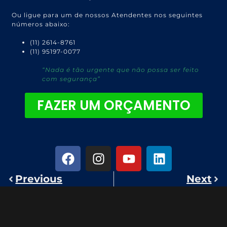
Ou ligue para um de nossos Atendentes nos seguintes
números abaixo:
(11) 2614-8761
(11) 95197-0077
“Nada é tão urgente que não possa ser feito
com segurança”
FAZER UM ORÇAMENTO
Previous
Next