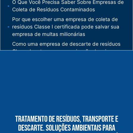
O Que Você Precisa Saber Sobre Empresas de
Coleta de Resíduos Contaminados
Por que escolher uma empresa de coleta de
resíduos Classe I certificada pode salvar sua
empresa de multas milionárias
Como uma empresa de descarte de resíduos
Classe I protege sua organização de crimes
ambientais
O mercado de gestão de resíduos no Brasil
está vivendo uma verdadeira revolução
silenciosa.
Enquanto muitas empresas ainda enxergam os
resíduos como problema, uma empresa de
gestão de resíduos industriais especializada
vê oportunidades bilionárias esperando para
Tratamento De Resíduos, Transporte E
serem exploradas.
Descarte. Soluções Ambientais Para
O que uma empresa de gestão de resíduos