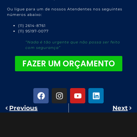
Ou ligue para um de nossos Atendentes nos seguintes
números abaixo:
(11) 2614-8761
(11) 95197-0077
“Nada é tão urgente que não possa ser feito
com segurança”
FAZER UM ORÇAMENTO
Previous
Next