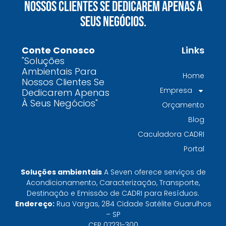
Nossos Clientes Se Dedicarem Apenas À
químicos precisa fazer para garantir segurança
Seus Negócios.
e conformidade legal no Brasil
Como uma empresa de gestão de resíduos
Conte Conosco
Links
contaminados protege o meio ambiente e
"Soluções
garante conformidade legal no Brasil
Ambientais Para
Home
Nossos Clientes Se
Por que contratar uma empresa de gestão de
Empresa
Dedicarem Apenas
resíduos classe I é fundamental para sua
À Seus Negócios"
Orçamento
indústria
Blog
Por que escolher uma empresa de
Caculadora CADRI
gerenciamento de resíduos especializada é
Portal
decisivo para sua organização
TODAS AS
Soluções ambientais
A Seven oferece serviços de
Acondicionamento, Caracterização, Transporte,
Destinação e Emissão de CADRI para Resíduos.
POSTAGENS
Endereço:
Rua Vargas, 284 Cidade Satélite Guarulhos
– SP
CEP 07231-300