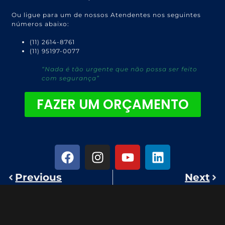
Ou ligue para um de nossos Atendentes nos seguintes
números abaixo:
(11) 2614-8761
(11) 95197-0077
“Nada é tão urgente que não possa ser feito
com segurança”
FAZER UM ORÇAMENTO
Previous
Next