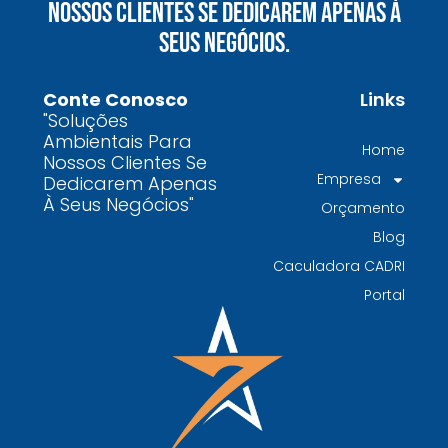
Nossos Clientes Se Dedicarem Apenas À
químicos precisa fazer para garantir segurança
Seus Negócios.
e conformidade legal no Brasil
Como uma empresa de gestão de resíduos
Conte Conosco
Links
contaminados protege o meio ambiente e
"Soluções
garante conformidade legal no Brasil
Ambientais Para
Home
Nossos Clientes Se
Por que contratar uma empresa de gestão de
Empresa
Dedicarem Apenas
resíduos classe I é fundamental para sua
À Seus Negócios"
Orçamento
indústria
Blog
Por que escolher uma empresa de
Caculadora CADRI
gerenciamento de resíduos especializada é
Portal
decisivo para sua organização
TODAS AS
POSTAGENS