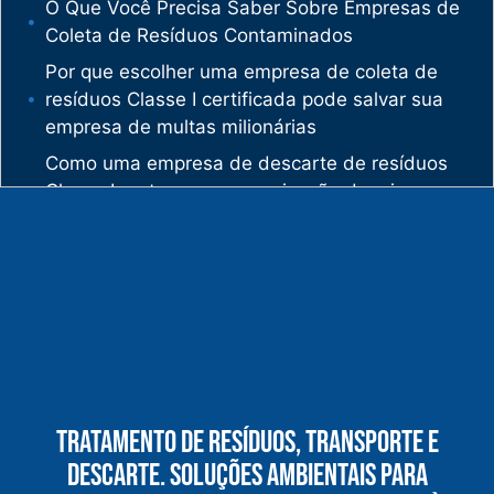
O Que Você Precisa Saber Sobre Empresas de
Coleta de Resíduos Contaminados
Por que escolher uma empresa de coleta de
resíduos Classe I certificada pode salvar sua
empresa de multas milionárias
Como uma empresa de descarte de resíduos
Classe I protege sua organização de crimes
ambientais
O mercado de gestão de resíduos no Brasil
está vivendo uma verdadeira revolução
silenciosa.
Enquanto muitas empresas ainda enxergam os
resíduos como problema, uma empresa de
gestão de resíduos industriais especializada
vê oportunidades bilionárias esperando para
Tratamento De Resíduos, Transporte E
serem exploradas.
Descarte. Soluções Ambientais Para
O que uma empresa de gestão de resíduos