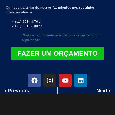
Ou ligue para um de nossos Atendentes nos seguintes
números abaixo:
(11) 2614-8761
(11) 95197-0077
“Nada é tão urgente que não possa ser feito com
segurança”
FAZER UM ORÇAMENTO
Previous
Next