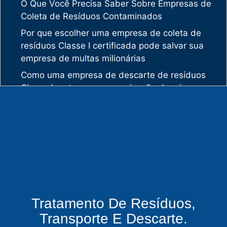
O Que Você Precisa Saber Sobre Empresas de
Coleta de Resíduos Contaminados
Por que escolher uma empresa de coleta de
resíduos Classe I certificada pode salvar sua
empresa de multas milionárias
Como uma empresa de descarte de resíduos
Classe I protege sua organização de crimes
ambientais
O mercado de gestão de resíduos no Brasil
está vivendo uma verdadeira revolução
silenciosa.
Enquanto muitas empresas ainda enxergam os
resíduos como problema, uma empresa de
gestão de resíduos industriais especializada
vê oportunidades bilionárias esperando para
Tratamento De Resíduos,
serem exploradas.
Transporte E Descarte.
O que uma empresa de gestão de resíduos