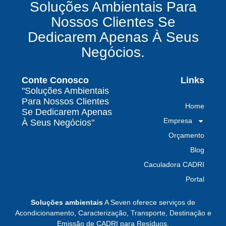
Soluções Ambientais Para
químicos precisa fazer para garantir segurança
Nossos Clientes Se
e conformidade legal no Brasil
Dedicarem Apenas À Seus
Como uma empresa de gestão de resíduos
Negócios.
contaminados protege o meio ambiente e
garante conformidade legal no Brasil
Conte Conosco
Links
Por que contratar uma empresa de gestão de
"Soluções Ambientais
resíduos classe I é fundamental para sua
Para Nossos Clientes
Home
indústria
Se Dedicarem Apenas
Empresa
À Seus Negócios"
Por que escolher uma empresa de
Orçamento
gerenciamento de resíduos especializada é
decisivo para sua organização
Blog
Caculadora CADRI
TODAS AS
Portal
POSTAGENS
Soluções ambientais
A Seven oferece serviços de
Acondicionamento, Caracterização, Transporte, Destinação e
Emissão de CADRI para Resíduos.