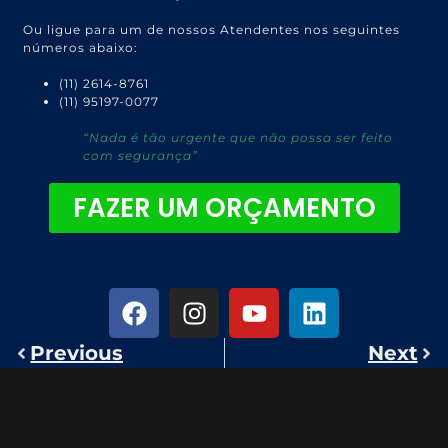
Ou ligue para um de nossos Atendentes nos seguintes
números abaixo:
(11) 2614-8761
(11) 95197-0077
“Nada é tão urgente que não possa ser feito
com segurança”
FAZER UM ORÇAMENTO
Previous
Next