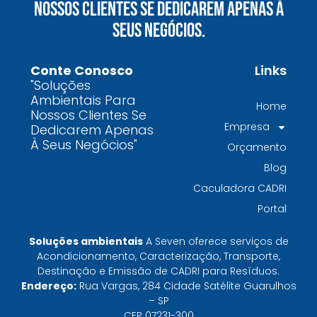
Nossos Clientes Se Dedicarem Apenas À
químicos precisa fazer para garantir segurança
Seus Negócios.
e conformidade legal no Brasil
Como uma empresa de gestão de resíduos
Conte Conosco
Links
contaminados protege o meio ambiente e
"Soluções
garante conformidade legal no Brasil
Ambientais Para
Home
Nossos Clientes Se
Por que contratar uma empresa de gestão de
Empresa
Dedicarem Apenas
resíduos classe I é fundamental para sua
À Seus Negócios"
Orçamento
indústria
Blog
Por que escolher uma empresa de
Caculadora CADRI
gerenciamento de resíduos especializada é
Portal
decisivo para sua organização
TODAS AS
Soluções ambientais
A Seven oferece serviços de
Acondicionamento, Caracterização, Transporte,
Destinação e Emissão de CADRI para Resíduos.
POSTAGENS
Endereço:
Rua Vargas, 284 Cidade Satélite Guarulhos
– SP
CEP 07231-300