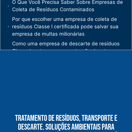
O Que Você Precisa Saber Sobre Empresas de
Coleta de Resíduos Contaminados
Por que escolher uma empresa de coleta de
resíduos Classe I certificada pode salvar sua
empresa de multas milionárias
Como uma empresa de descarte de resíduos
Classe I protege sua organização de crimes
ambientais
O mercado de gestão de resíduos no Brasil
está vivendo uma verdadeira revolução
silenciosa.
Enquanto muitas empresas ainda enxergam os
resíduos como problema, uma empresa de
gestão de resíduos industriais especializada
vê oportunidades bilionárias esperando para
Tratamento De Resíduos, Transporte E
serem exploradas.
Descarte. Soluções Ambientais Para
O que uma empresa de gestão de resíduos