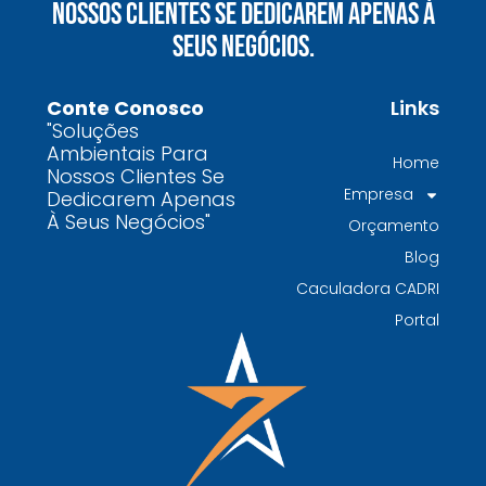
Nossos Clientes Se Dedicarem Apenas À
químicos precisa fazer para garantir segurança
Seus Negócios.
e conformidade legal no Brasil
Como uma empresa de gestão de resíduos
Conte Conosco
Links
contaminados protege o meio ambiente e
"Soluções
garante conformidade legal no Brasil
Ambientais Para
Home
Nossos Clientes Se
Por que contratar uma empresa de gestão de
Empresa
Dedicarem Apenas
resíduos classe I é fundamental para sua
À Seus Negócios"
Orçamento
indústria
Blog
Por que escolher uma empresa de
Caculadora CADRI
gerenciamento de resíduos especializada é
Portal
decisivo para sua organização
TODAS AS
POSTAGENS