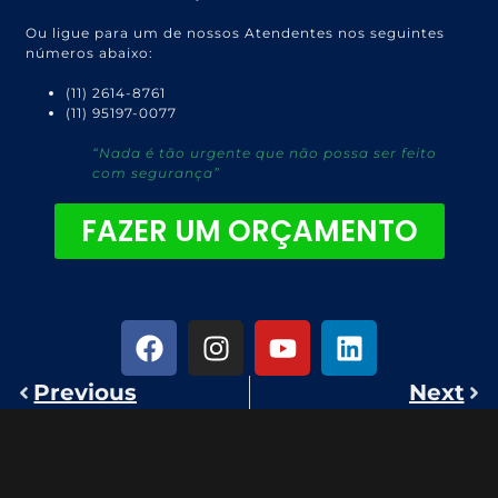
Ou ligue para um de nossos Atendentes nos seguintes
números abaixo:
(11) 2614-8761
(11) 95197-0077
“Nada é tão urgente que não possa ser feito
com segurança”
FAZER UM ORÇAMENTO
Previous
Next