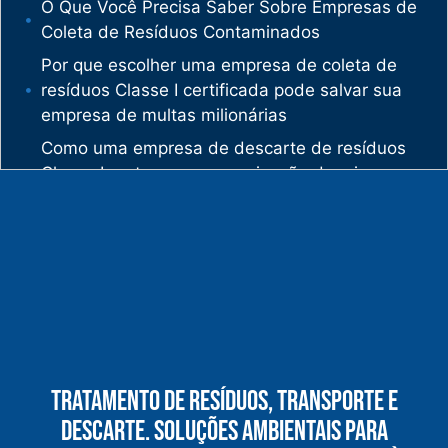
O Que Você Precisa Saber Sobre Empresas de
Coleta de Resíduos Contaminados
Por que escolher uma empresa de coleta de
resíduos Classe I certificada pode salvar sua
empresa de multas milionárias
Como uma empresa de descarte de resíduos
Classe I protege sua organização de crimes
ambientais
O mercado de gestão de resíduos no Brasil
está vivendo uma verdadeira revolução
silenciosa.
Enquanto muitas empresas ainda enxergam os
resíduos como problema, uma empresa de
gestão de resíduos industriais especializada
vê oportunidades bilionárias esperando para
Tratamento De Resíduos, Transporte E
serem exploradas.
Descarte. Soluções Ambientais Para
O que uma empresa de gestão de resíduos