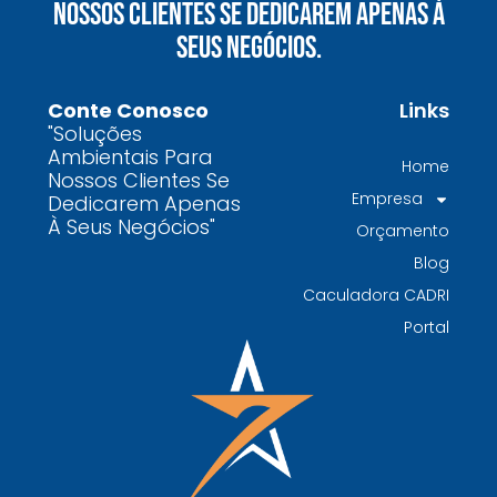
Nossos Clientes Se Dedicarem Apenas À
químicos precisa fazer para garantir segurança
Seus Negócios.
e conformidade legal no Brasil
Como uma empresa de gestão de resíduos
Conte Conosco
Links
contaminados protege o meio ambiente e
"Soluções
garante conformidade legal no Brasil
Ambientais Para
Home
Nossos Clientes Se
Por que contratar uma empresa de gestão de
Empresa
Dedicarem Apenas
resíduos classe I é fundamental para sua
À Seus Negócios"
Orçamento
indústria
Blog
Por que escolher uma empresa de
Caculadora CADRI
gerenciamento de resíduos especializada é
Portal
decisivo para sua organização
TODAS AS
POSTAGENS