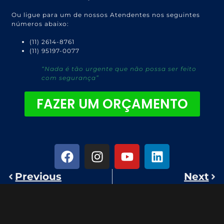
Ou ligue para um de nossos Atendentes nos seguintes
números abaixo:
(11) 2614-8761
(11) 95197-0077
“Nada é tão urgente que não possa ser feito
com segurança”
FAZER UM ORÇAMENTO
Previous
Next