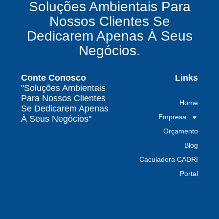
Soluções Ambientais Para
químicos precisa fazer para garantir segurança
Nossos Clientes Se
e conformidade legal no Brasil
Dedicarem Apenas À Seus
Como uma empresa de gestão de resíduos
Negócios.
contaminados protege o meio ambiente e
garante conformidade legal no Brasil
Conte Conosco
Links
Por que contratar uma empresa de gestão de
"Soluções Ambientais
resíduos classe I é fundamental para sua
Para Nossos Clientes
Home
indústria
Se Dedicarem Apenas
Empresa
À Seus Negócios"
Por que escolher uma empresa de
Orçamento
gerenciamento de resíduos especializada é
decisivo para sua organização
Blog
Caculadora CADRI
TODAS AS
Portal
POSTAGENS