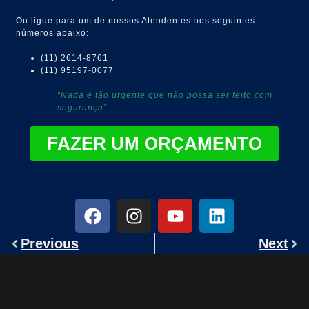
Ou ligue para um de nossos Atendentes nos seguintes
números abaixo:
(11) 2614-8761
(11) 95197-0077
“Nada é tão urgente que não possa ser feito com
segurança”
FAZER UM ORÇAMENTO
Previous
Next