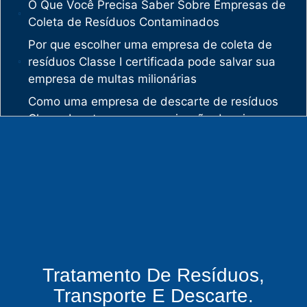
O Que Você Precisa Saber Sobre Empresas de
Coleta de Resíduos Contaminados
Por que escolher uma empresa de coleta de
resíduos Classe I certificada pode salvar sua
empresa de multas milionárias
Como uma empresa de descarte de resíduos
Classe I protege sua organização de crimes
ambientais
O mercado de gestão de resíduos no Brasil
está vivendo uma verdadeira revolução
silenciosa.
Enquanto muitas empresas ainda enxergam os
resíduos como problema, uma empresa de
gestão de resíduos industriais especializada
vê oportunidades bilionárias esperando para
Tratamento De Resíduos,
serem exploradas.
Transporte E Descarte.
O que uma empresa de gestão de resíduos