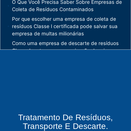
O Que Você Precisa Saber Sobre Empresas de
Coleta de Resíduos Contaminados
Por que escolher uma empresa de coleta de
resíduos Classe I certificada pode salvar sua
empresa de multas milionárias
Como uma empresa de descarte de resíduos
Classe I protege sua organização de crimes
ambientais
O mercado de gestão de resíduos no Brasil
está vivendo uma verdadeira revolução
silenciosa.
Enquanto muitas empresas ainda enxergam os
resíduos como problema, uma empresa de
gestão de resíduos industriais especializada
vê oportunidades bilionárias esperando para
Tratamento De Resíduos,
serem exploradas.
Transporte E Descarte.
O que uma empresa de gestão de resíduos