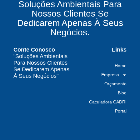
Soluções Ambientais Para
químicos precisa fazer para garantir segurança
Nossos Clientes Se
e conformidade legal no Brasil
Dedicarem Apenas À Seus
Como uma empresa de gestão de resíduos
Negócios.
contaminados protege o meio ambiente e
garante conformidade legal no Brasil
Conte Conosco
Links
Por que contratar uma empresa de gestão de
"Soluções Ambientais
resíduos classe I é fundamental para sua
Para Nossos Clientes
Home
indústria
Se Dedicarem Apenas
Empresa
À Seus Negócios"
Por que escolher uma empresa de
Orçamento
gerenciamento de resíduos especializada é
decisivo para sua organização
Blog
Caculadora CADRI
TODAS AS
Portal
POSTAGENS