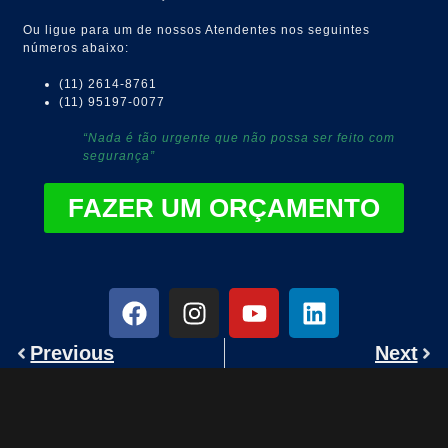
Ou ligue para um de nossos Atendentes nos seguintes
números abaixo:
(11) 2614-8761
(11) 95197-0077
“Nada é tão urgente que não possa ser feito com
segurança”
FAZER UM ORÇAMENTO
Previous
Next