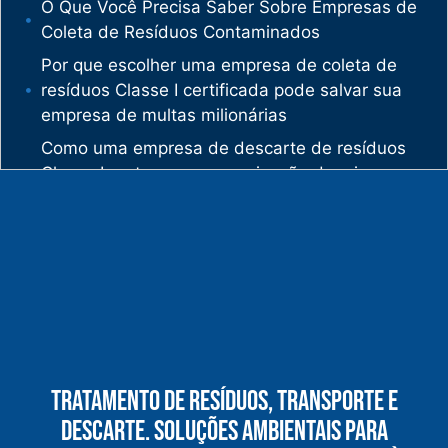
O Que Você Precisa Saber Sobre Empresas de
Coleta de Resíduos Contaminados
Por que escolher uma empresa de coleta de
resíduos Classe I certificada pode salvar sua
empresa de multas milionárias
Como uma empresa de descarte de resíduos
Classe I protege sua organização de crimes
ambientais
O mercado de gestão de resíduos no Brasil
está vivendo uma verdadeira revolução
silenciosa.
Enquanto muitas empresas ainda enxergam os
resíduos como problema, uma empresa de
gestão de resíduos industriais especializada
vê oportunidades bilionárias esperando para
Tratamento De Resíduos, Transporte E
serem exploradas.
Descarte. Soluções Ambientais Para
O que uma empresa de gestão de resíduos