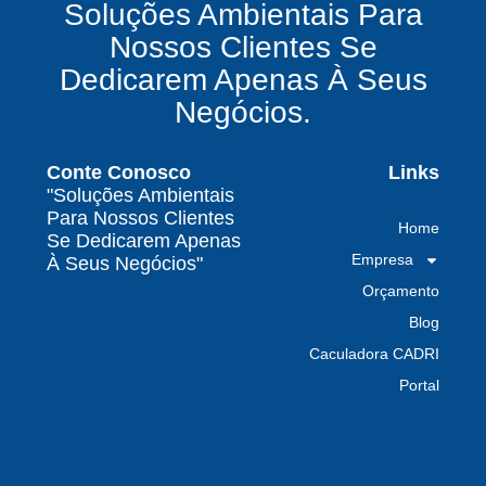
Soluções Ambientais Para
químicos precisa fazer para garantir segurança
Nossos Clientes Se
e conformidade legal no Brasil
Dedicarem Apenas À Seus
Como uma empresa de gestão de resíduos
Negócios.
contaminados protege o meio ambiente e
garante conformidade legal no Brasil
Conte Conosco
Links
Por que contratar uma empresa de gestão de
"Soluções Ambientais
resíduos classe I é fundamental para sua
Para Nossos Clientes
Home
indústria
Se Dedicarem Apenas
Empresa
À Seus Negócios"
Por que escolher uma empresa de
Orçamento
gerenciamento de resíduos especializada é
decisivo para sua organização
Blog
Caculadora CADRI
TODAS AS
Portal
POSTAGENS