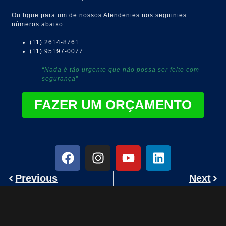
Ou ligue para um de nossos Atendentes nos seguintes
números abaixo:
(11) 2614-8761
(11) 95197-0077
“Nada é tão urgente que não possa ser feito com
segurança”
FAZER UM ORÇAMENTO
Previous
Next