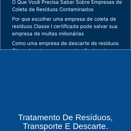
O Que Você Precisa Saber Sobre Empresas de
Coleta de Resíduos Contaminados
Por que escolher uma empresa de coleta de
resíduos Classe I certificada pode salvar sua
empresa de multas milionárias
Como uma empresa de descarte de resíduos
Classe I protege sua organização de crimes
ambientais
O mercado de gestão de resíduos no Brasil
está vivendo uma verdadeira revolução
silenciosa.
Enquanto muitas empresas ainda enxergam os
resíduos como problema, uma empresa de
gestão de resíduos industriais especializada
vê oportunidades bilionárias esperando para
Tratamento De Resíduos,
serem exploradas.
Transporte E Descarte.
O que uma empresa de gestão de resíduos