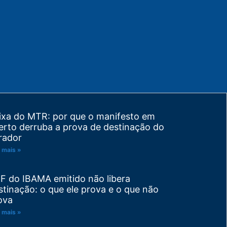
ixa do MTR: por que o manifesto em
erto derruba a prova de destinação do
rador
 mais »
F do IBAMA emitido não libera
stinação: o que ele prova e o que não
ova
 mais »