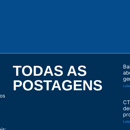
TODAS AS
Ba
ab
ge
POSTAGENS
Leia
tos
CT
de
pr
Leia
is: