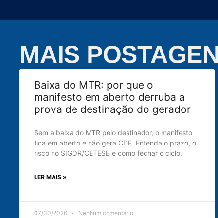
MAIS POSTAGE
Baixa do MTR: por que o
manifesto em aberto derruba a
prova de destinação do gerador
Sem a baixa do MTR pelo destinador, o manifesto
fica em aberto e não gera CDF. Entenda o prazo, o
risco no SIGOR/CETESB e como fechar o ciclo.
LER MAIS »
07/30/2026
Nenhum comentário