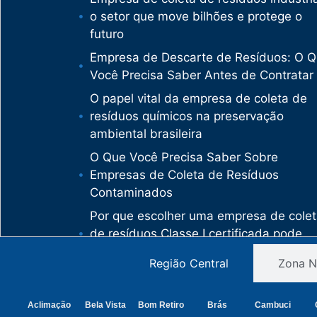
o setor que move bilhões e protege o
futuro
Empresa de Descarte de Resíduos: O 
Você Precisa Saber Antes de Contratar
O papel vital da empresa de coleta de
resíduos químicos na preservação
ambiental brasileira
O Que Você Precisa Saber Sobre
Empresas de Coleta de Resíduos
Contaminados
Por que escolher uma empresa de cole
de resíduos Classe I certificada pode
salvar sua empresa de multas milionári
Região Central
Zona N
Como uma empresa de descarte de
resíduos Classe I protege sua organiza
Aclimação
Bela Vista
Bom Retiro
Brás
Cambuci
de crimes ambientais