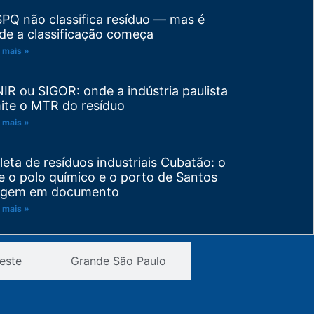
SPQ não classifica resíduo — mas é
de a classificação começa
 mais »
NIR ou SIGOR: onde a indústria paulista
ite o MTR do resíduo
 mais »
leta de resíduos industriais Cubatão: o
e o polo químico e o porto de Santos
igem em documento
 mais »
visão de PGRS: trocou de matéria-
este
Grande São Paulo
ima ou de processo? Seu plano venceu
tes do prazo
 mais »