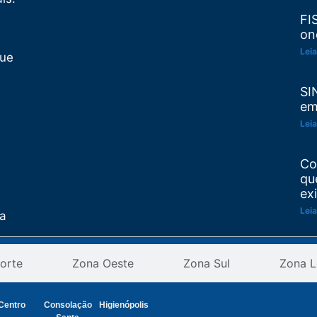
FI
on
Leia
Que
SI
em
Leia
Co
qu
ex
Leia
ta
Re
as
orte
Zona Oeste
Zona Sul
Zona L
pr
an
ção
Leia
Centro
Consolação
Higienópolis