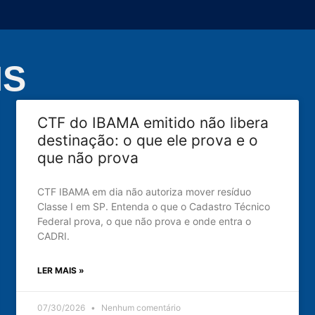
NS
CTF do IBAMA emitido não libera
destinação: o que ele prova e o
que não prova
CTF IBAMA em dia não autoriza mover resíduo
Classe I em SP. Entenda o que o Cadastro Técnico
Federal prova, o que não prova e onde entra o
CADRI.
LER MAIS »
07/30/2026
Nenhum comentário