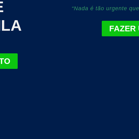
E
“Nada é tão urgente que
ILA
FAZER
TO