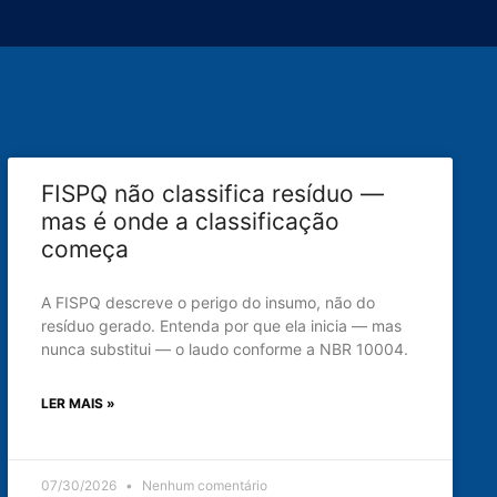
FISPQ não classifica resíduo —
mas é onde a classificação
começa
A FISPQ descreve o perigo do insumo, não do
resíduo gerado. Entenda por que ela inicia — mas
nunca substitui — o laudo conforme a NBR 10004.
LER MAIS »
07/30/2026
Nenhum comentário