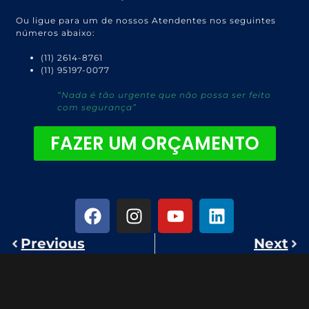
Ou ligue para um de nossos Atendentes nos seguintes
números abaixo:
(11) 2614-8761
(11) 95197-0077
“Nada é tão urgente que não possa ser feito
com segurança”
FAZER UM ORÇAMENTO
Previous
Next