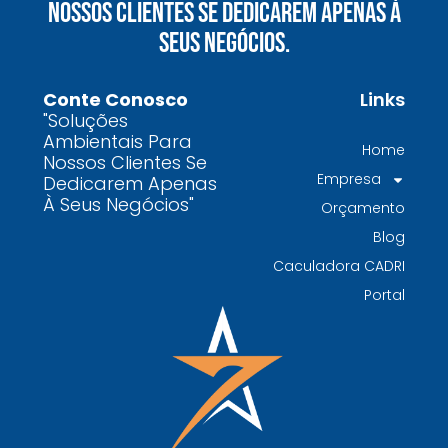
Nossos Clientes Se Dedicarem Apenas À
químicos precisa fazer para garantir segurança
Seus Negócios.
e conformidade legal no Brasil
Como uma empresa de gestão de resíduos
Conte Conosco
Links
contaminados protege o meio ambiente e
"Soluções
garante conformidade legal no Brasil
Ambientais Para
Home
Nossos Clientes Se
Por que contratar uma empresa de gestão de
Empresa
Dedicarem Apenas
resíduos classe I é fundamental para sua
À Seus Negócios"
Orçamento
indústria
Blog
Por que escolher uma empresa de
Caculadora CADRI
gerenciamento de resíduos especializada é
Portal
decisivo para sua organização
TODAS AS
POSTAGENS