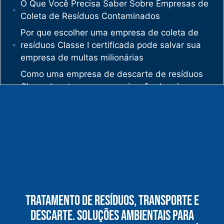
O Que Você Precisa Saber Sobre Empresas de
Coleta de Resíduos Contaminados
Por que escolher uma empresa de coleta de
resíduos Classe I certificada pode salvar sua
empresa de multas milionárias
Como uma empresa de descarte de resíduos
Classe I protege sua organização de crimes
ambientais
O mercado de gestão de resíduos no Brasil
está vivendo uma verdadeira revolução
silenciosa.
Enquanto muitas empresas ainda enxergam os
resíduos como problema, uma empresa de
gestão de resíduos industriais especializada
vê oportunidades bilionárias esperando para
Tratamento De Resíduos, Transporte E
serem exploradas.
Descarte. Soluções Ambientais Para
O que uma empresa de gestão de resíduos