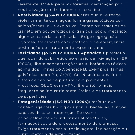
resistente, MOPP para motoristas, destinação por
neutralização ou tratamento específico
Reatividade (§5.4 NBR 10004):
resíduo que reage
violentamente com água, forma gases tóxicos com
ácidos/bases, ou é explosivo. Exemplos: resíduos de
cianeto em pó, peróxidos orgânicos, sódio metálico,
algumas baterias danificadas. Exige segregação
rigorosa, transporte com protocolo de emergência,
destinação por tratamento especializado
Toxicidade (§5.5 NBR 10004 + Apêndice B):
resíduo
que, quando submetido ao ensaio de lixiviação (NBR
10005), libera concentrações de substâncias tóxicas
acima dos limites do Apêndice B. Exemplos: lamas
galvânicas com Pb, Cr(VI), Cd, Ni acima dos limites;
filtros de cabine de pintura com pigmentos
metálicos; OLUC com HPAs. É o critério mais
frequente na indústria metalúrgica e de tratamento
de superfícies
Patogenicidade (§5.6 NBR 10004):
resíduo que
contém agentes biológicos (vírus, bactérias, fungos)
capazes de causar doenças. Relevante
principalmente em indústrias alimentícias,
farmacêuticas e de processamento de biomassa.
Exige tratamento por autoclavagem, incineração ou
outro método de esterilização