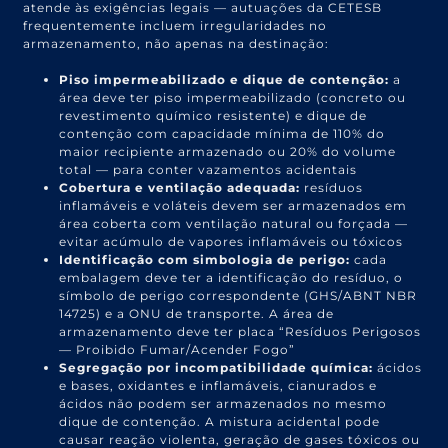
atende às exigências legais — autuações da CETESB
frequentemente incluem irregularidades no
armazenamento, não apenas na destinação:
Piso impermeabilizado e dique de contenção:
a
área deve ter piso impermeabilizado (concreto ou
revestimento químico resistente) e dique de
contenção com capacidade mínima de 110% do
maior recipiente armazenado ou 20% do volume
total — para conter vazamentos acidentais
Cobertura e ventilação adequada:
resíduos
inflamáveis e voláteis devem ser armazenados em
área coberta com ventilação natural ou forçada —
evitar acúmulo de vapores inflamáveis ou tóxicos
Identificação com simbologia de perigo:
cada
embalagem deve ter a identificação do resíduo, o
símbolo de perigo correspondente (GHS/ABNT NBR
14725) e a ONU de transporte. A área de
armazenamento deve ter placa “Resíduos Perigosos
— Proibido Fumar/Acender Fogo”
Segregação por incompatibilidade química:
ácidos
e bases, oxidantes e inflamáveis, cianurados e
ácidos não podem ser armazenados no mesmo
dique de contenção. A mistura acidental pode
causar reação violenta, geração de gases tóxicos ou