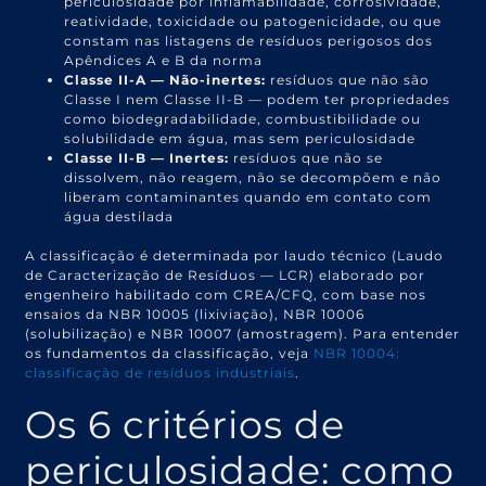
periculosidade por inflamabilidade, corrosividade,
reatividade, toxicidade ou patogenicidade, ou que
constam nas listagens de resíduos perigosos dos
Apêndices A e B da norma
Classe II-A — Não-inertes:
resíduos que não são
Classe I nem Classe II-B — podem ter propriedades
como biodegradabilidade, combustibilidade ou
solubilidade em água, mas sem periculosidade
Classe II-B — Inertes:
resíduos que não se
dissolvem, não reagem, não se decompõem e não
liberam contaminantes quando em contato com
água destilada
A classificação é determinada por laudo técnico (Laudo
de Caracterização de Resíduos — LCR) elaborado por
engenheiro habilitado com CREA/CFQ, com base nos
ensaios da NBR 10005 (lixiviação), NBR 10006
(solubilização) e NBR 10007 (amostragem). Para entender
os fundamentos da classificação, veja
NBR 10004:
classificação de resíduos industriais
.
Os 6 critérios de
periculosidade: como