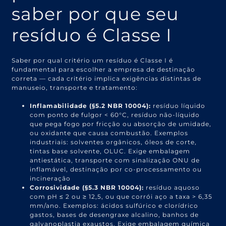
saber por que seu
resíduo é Classe I
Saber por qual critério um resíduo é Classe I é
fundamental para escolher a empresa de destinação
correta — cada critério implica exigências distintas de
manuseio, transporte e tratamento:
Inflamabilidade (§5.2 NBR 10004):
resíduo líquido
com ponto de fulgor < 60°C, resíduo não-líquido
que pega fogo por fricção ou absorção de umidade,
ou oxidante que causa combustão. Exemplos
industriais: solventes orgânicos, óleos de corte,
tintas base solvente, OLUC. Exige embalagem
antiestática, transporte com sinalização ONU de
inflamável, destinação por co-processamento ou
incineração
Corrosividade (§5.3 NBR 10004):
resíduo aquoso
com pH ≤ 2 ou ≥ 12,5, ou que corrói aço a taxa > 6,35
mm/ano. Exemplos: ácidos sulfúrico e clorídrico
gastos, bases de desengraxe alcalino, banhos de
galvanoplastia exaustos. Exige embalagem química