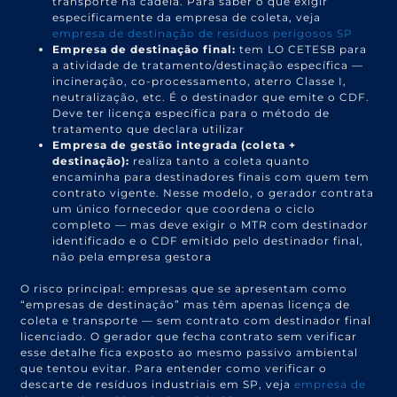
transporte na cadeia. Para saber o que exigir
especificamente da empresa de coleta, veja
empresa de destinação de resíduos perigosos SP
Empresa de destinação final:
tem LO CETESB para
a atividade de tratamento/destinação específica —
incineração, co-processamento, aterro Classe I,
neutralização, etc. É o destinador que emite o CDF.
Deve ter licença específica para o método de
tratamento que declara utilizar
Empresa de gestão integrada (coleta +
destinação):
realiza tanto a coleta quanto
encaminha para destinadores finais com quem tem
contrato vigente. Nesse modelo, o gerador contrata
um único fornecedor que coordena o ciclo
completo — mas deve exigir o MTR com destinador
identificado e o CDF emitido pelo destinador final,
não pela empresa gestora
O risco principal: empresas que se apresentam como
“empresas de destinação” mas têm apenas licença de
coleta e transporte — sem contrato com destinador final
licenciado. O gerador que fecha contrato sem verificar
esse detalhe fica exposto ao mesmo passivo ambiental
que tentou evitar. Para entender como verificar o
descarte de resíduos industriais em SP, veja
empresa de