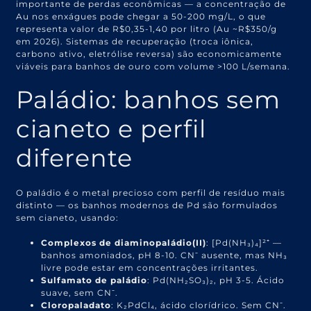
importante de perdas econômicas — a concentração de
Au nos enxágues pode chegar a 50-200 mg/L, o que
representa valor de R$0,35-1,40 por litro (Au ~R$350/g
em 2026). Sistemas de recuperação (troca iônica,
carbono ativo, eletrólise reversa) são economicamente
viáveis para banhos de ouro com volume >100 L/semana.
Paládio: banhos sem
cianeto e perfil
diferente
O paládio é o metal precioso com perfil de resíduo mais
distinto — os banhos modernos de Pd são formulados
sem cianeto, usando:
Complexos de diaminopaládio(II)
: [Pd(NH₃)₄]²⁺ —
banhos amoniados, pH 8-10. CN⁻ ausente, mas NH₃
livre pode estar em concentrações irritantes.
Sulfamato de paládio
: Pd(NH₂SO₃)₂, pH 3-5. Ácido
suave, sem CN⁻.
Cloropaladato
: K₂PdCl₄, ácido clorídrico. Sem CN⁻.