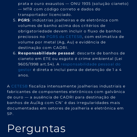
prata e ouro exaustos — ONU 1935 (solução cianeto)
— MTR com código correto e dados do
transportador licenciado.
PGRS
: indústrias joalheiras e de eletrônica com
volumes de banho acima dos critérios de
obrigatoriedade devem incluir o fluxo de banhos
preciosos no
PGRS da CETESB
, com estimativa de
volume por metal (Ag, Au) e evidência de
destinação com CADRI.
Responsabilidade pessoal
: descarte de banhos de
cianeto em ETE ou esgoto é crime ambiental (Lei
9605/1998 art.54). A
responsabilidade pessoal do
gestor
é direta e inclui pena de detenção de 1 a 4
anos.
A
CETESB
fiscaliza intensamente joalherias industriais e
fabricantes de componentes eletrônicos com galvânica
de ouro — a ausência de CADRI para destinação de
banhos de Au/Ag com CN⁻ é das irregularidades mais
documentadas em setores de joalheria e eletrônica em
SP.
Perguntas