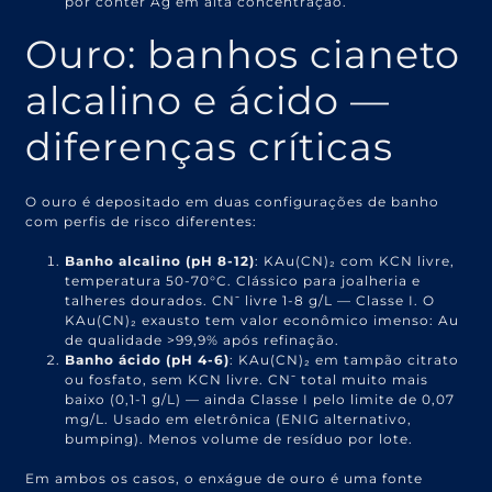
por conter Ag em alta concentração.
Ouro: banhos cianeto
alcalino e ácido —
diferenças críticas
O ouro é depositado em duas configurações de banho
com perfis de risco diferentes:
Banho alcalino (pH 8-12)
: KAu(CN)₂ com KCN livre,
temperatura 50-70°C. Clássico para joalheria e
talheres dourados. CN⁻ livre 1-8 g/L — Classe I. O
KAu(CN)₂ exausto tem valor econômico imenso: Au
de qualidade >99,9% após refinação.
Banho ácido (pH 4-6)
: KAu(CN)₂ em tampão citrato
ou fosfato, sem KCN livre. CN⁻ total muito mais
baixo (0,1-1 g/L) — ainda Classe I pelo limite de 0,07
mg/L. Usado em eletrônica (ENIG alternativo,
bumping). Menos volume de resíduo por lote.
Em ambos os casos, o enxágue de ouro é uma fonte