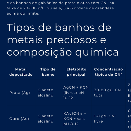
e os banhos de galvânica de prata e ouro têm CN⁻ na
faixa de 20-100 g/L, ou seja, 5 a 6 ordens de grandeza
acima do limite.
Tipos de banhos de
metais preciosos e
composição química
Metal
Tipo de
Eletrólito
Concentração
depositado
banho
principal
típica de CN⁻
2
AgCN + KCN
Cianeto
30-80 g/L CN⁻
(
Prata (Ag)
(livres) pH
alcalino
total
10-12
(
0
KAu(CN)₂ +
Cianeto
1-8 g/L CN⁻
(
Ouro (Au)
KCN + sais
alcalino
livre
/
pH 8-12
(