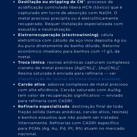
Destilação ou stripping de CN⁻
: processo de
acidificação controlada libera HCN (tóxico) que é
capturado em torre de absorção com NaOH. O
metal precioso precipita ou é eletroliticamente
recuperado. Requer instalação especializada com
exaustão e neutralização.
Eletrorrecuperação (electrowinning)
: célula
eletrolítica com cátodo de aço inox deposita Ag ou
Au puro diretamente do banho diluído. Retorno
econômico imediato para banhos com >1 g/L de
metal.
Troca iônica
: resinas aniônicas capturam complexos
cianeto de metal precioso [Ag(CN)₂]⁻, [Au(CN)₂]⁻.
Resina saturada é enviada para refinaria — ver
classificação de resinas de troca iônica exaustas
.
Carvão ativo
: adsorve complexos de metal precioso
com alta eficiência. Carvão saturado com Au/Ag
tem valor de recuperação significativo — enviado
para refinaria com CADRI.
Refinaria especializada
: destinação final de toda
fração sólida (lamas anódicas, carvão ativo, resinas)
e banhos exaustos que não podem ser tratados
internamente. Refinarias com CADRI específico
para PGMs (Ag, Au, Pd, Pt, Rh) atuam no mercado
nacional.