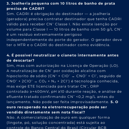
3. Joalheria pequena com 10 litros de banho de prata
precisa de CADRI?
Sim. CADRI é obrigação do destinador — a joalheria
(geradora) precisa contratar destinador que tenha CADRI
válido para receber CN⁻ Classe I. Não existe isenção por
volume para Classe I — 10 litros de banho com 50 g/L CN⁻
é um resíduo extremamente perigoso
independentemente do porte do gerador. O gerador deve
ter o MTR e o CADRI do destinador como evidência.
4. É possível neutralizar o cianeto internamente antes
de descartar?
Sim, mas com autorização na Licença de Operação (LO).
A neutralização de CN⁻ por oxidação alcalina com
hipoclorito de sódio (CN⁻ + ClO⁻ → CNO⁻ + Cl⁻, seguido de
CNO⁻ + 2ClO⁻ → CO₂ + N₂ + 2Cl⁻) é tecnologia conhecida,
mas exige ETE licenciada para tratar CN⁻, ORP
controlado ≥+400mV, pH ≥10 durante reação, e análise de
efluente tratado confirmando CN⁻ <0,2 mg/L antes do
lançamento. Não pode ser feita improvisadamente.
5. O
ouro recuperado na eletrorrecuperação pode ser
vendido diretamente sem nota fiscal?
Não. A comercialização de ouro em qualquer forma
(lingote, pó, solução concentrada) está sujeita ao
controle do Banco Central do Brasil (Circular BCB