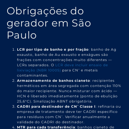
Obrigações do
gerador em São
Paulo
LCR por tipo de banho e por fração
: banho de Ag
exausto, banho de Au exausto e enxágues são
frações com concentrações muito diferentes —
LCRs separados. O
LCR deve incluir ensaio de
lixiviação (NBR 10005)
para CN⁻ e metais
contaminantes.
Armazenamento de banhos cianeto
: recipientes
herméticos em área segregada com contenção 110%
do maior recipiente. Nunca misturar com ácido —
HCN é liberado imediatamente (ponto de ebulição
25,6°C). Sinalização ABNT obrigatória.
CADRI para destinador de CN⁻ Classe I
: refinaria ou
empresa de tratamento deve ter CADRI específico
para resíduos com CN⁻. Verificar anualmente a
validade do CADRI do destinador.
MTR para cada transferência
: banhos cianeto de