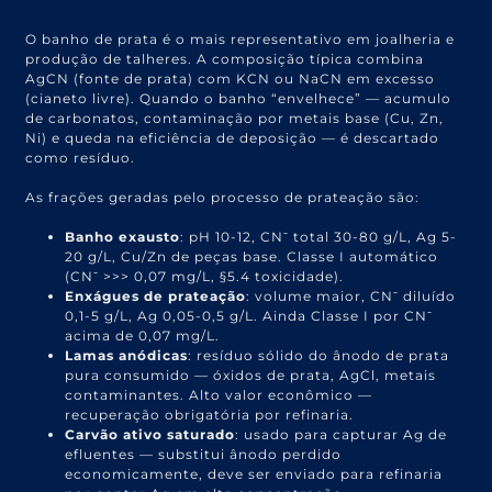
O banho de prata é o mais representativo em joalheria e
produção de talheres. A composição típica combina
AgCN (fonte de prata) com KCN ou NaCN em excesso
(cianeto livre). Quando o banho “envelhece” — acumulo
de carbonatos, contaminação por metais base (Cu, Zn,
Ni) e queda na eficiência de deposição — é descartado
como resíduo.
As frações geradas pelo processo de prateação são:
Banho exausto
: pH 10-12, CN⁻ total 30-80 g/L, Ag 5-
20 g/L, Cu/Zn de peças base. Classe I automático
(CN⁻ >>> 0,07 mg/L, §5.4 toxicidade).
Enxágues de prateação
: volume maior, CN⁻ diluído
0,1-5 g/L, Ag 0,05-0,5 g/L. Ainda Classe I por CN⁻
acima de 0,07 mg/L.
Lamas anódicas
: resíduo sólido do ânodo de prata
pura consumido — óxidos de prata, AgCl, metais
contaminantes. Alto valor econômico —
recuperação obrigatória por refinaria.
Carvão ativo saturado
: usado para capturar Ag de
efluentes — substitui ânodo perdido
economicamente, deve ser enviado para refinaria