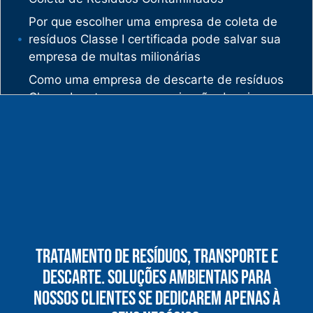
Por que escolher uma empresa de coleta de
resíduos Classe I certificada pode salvar sua
empresa de multas milionárias
Como uma empresa de descarte de resíduos
Classe I protege sua organização de crimes
ambientais
O mercado de gestão de resíduos no Brasil
está vivendo uma verdadeira revolução
silenciosa.
Enquanto muitas empresas ainda enxergam os
resíduos como problema, uma empresa de
gestão de resíduos industriais especializada
vê oportunidades bilionárias esperando para
Tratamento De Resíduos, Transporte E
serem exploradas.
Descarte. Soluções Ambientais Para
O que uma empresa de gestão de resíduos
Nossos Clientes Se Dedicarem Apenas À
químicos precisa fazer para garantir segurança