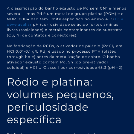
A classificação do banho exausto de Pd sem CN⁻ é menos
severa — mas Pd é um metal de grupo platina (PGM) e o
NBR 10004 não tem limite específico no Anexo A. O
LCR
deve avaliar
pH (corrosividade se ácido forte), aminas
livres (toxicidade) e metais contaminantes do substrato
(Cu, Ni de contatos e conectores).
Na fabricação de PCBs, o ativador de paládio (PdCl₂ em
HCl 0,01-0,1 g/L Pd) é usado no processo PTH (plated
through hole) antes da metalização de cobre. O banho
ativador exausto contém Pd, Sn (do pré-ativador
coloidal) e HCl → Classe I por corrosividade §5.3 (pH <2).
Ródio e platina:
volumes pequenos,
periculosidade
específica