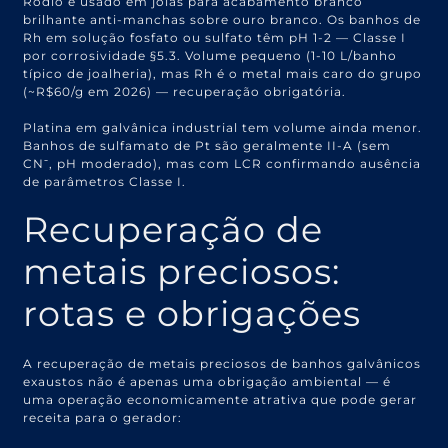
Ródio é usado em joias para acabamento branco
brilhante anti-manchas sobre ouro branco. Os banhos de
Rh em solução fosfato ou sulfato têm pH 1-2 — Classe I
por corrosividade §5.3. Volume pequeno (1-10 L/banho
típico de joalheria), mas Rh é o metal mais caro do grupo
(~R$60/g em 2026) — recuperação obrigatória.
Platina em galvânica industrial tem volume ainda menor.
Banhos de sulfamato de Pt são geralmente II-A (sem
CN⁻, pH moderado), mas com LCR confirmando ausência
de parâmetros Classe I.
Recuperação de
metais preciosos:
rotas e obrigações
A recuperação de metais preciosos de banhos galvânicos
exaustos não é apenas uma obrigação ambiental — é
uma operação economicamente atrativa que pode gerar
receita para o gerador: