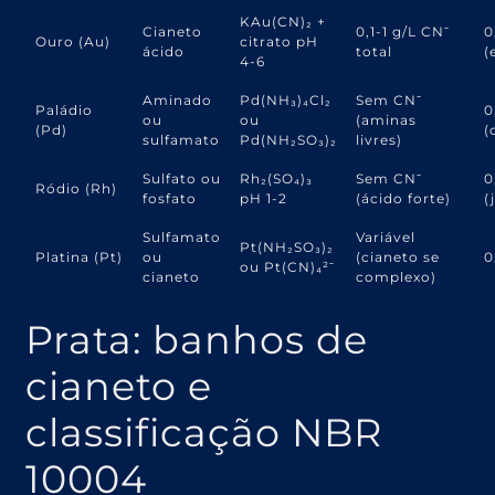
KAu(CN)₂ +
Cianeto
0,1-1 g/L CN⁻
0
Ouro (Au)
citrato pH
ácido
total
(
4-6
Aminado
Pd(NH₃)₄Cl₂
Sem CN⁻
Paládio
0
ou
ou
(aminas
(Pd)
(
sulfamato
Pd(NH₂SO₃)₂
livres)
Sulfato ou
Rh₂(SO₄)₃
Sem CN⁻
0
Ródio (Rh)
fosfato
pH 1-2
(ácido forte)
(
Sulfamato
Variável
Pt(NH₂SO₃)₂
Platina (Pt)
ou
(cianeto se
0
ou Pt(CN)₄²⁻
cianeto
complexo)
Prata: banhos de
cianeto e
classificação NBR
10004