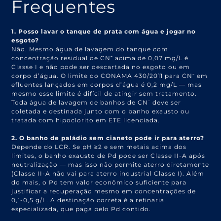
Frequentes
1. Posso lavar o tanque de prata com água e jogar no
esgoto?
Não. Mesmo água de lavagem do tanque com
concentração residual de CN⁻ acima de 0,07 mg/L é
Classe I e não pode ser descartada no esgoto ou em
corpo d’água. O limite do CONAMA 430/2011 para CN⁻ em
efluentes lançados em corpos d’água é 0,2 mg/L — mas
mesmo esse limite é difícil de atingir sem tratamento.
Toda água de lavagem de banhos de CN⁻ deve ser
coletada e destinada junto com o banho exausto ou
tratada com hipoclorito em ETE licenciada.
2. O banho de paládio sem cianeto pode ir para aterro?
Depende do LCR. Se pH ≥2 e sem metais acima dos
limites, o banho exausto de Pd pode ser Classe II-A após
neutralização — mas isso não permite aterro diretamente
(Classe II-A não vai para aterro industrial Classe I). Além
do mais, o Pd tem valor econômico suficiente para
justificar a recuperação mesmo em concentrações de
0,1-0,5 g/L. A destinação correta é a refinaria
especializada, que paga pelo Pd contido.