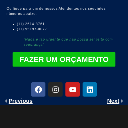
Ou ligue para um de nossos Atendentes nos seguintes
números abaixo:
(11) 2614-8761
(11) 95197-0077
“Nada é tão urgente que não possa ser feito com
segurança”
FAZER UM ORÇAMENTO
Previous
Next