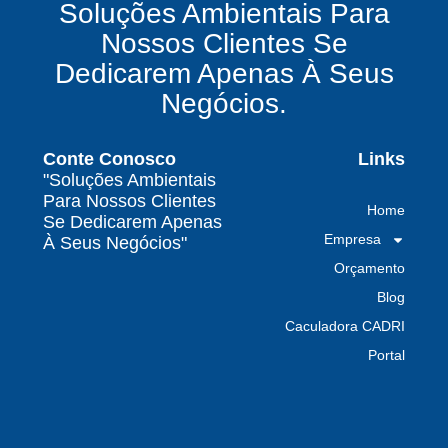
Soluções Ambientais Para
químicos precisa fazer para garantir segurança
Nossos Clientes Se
e conformidade legal no Brasil
Dedicarem Apenas À Seus
Como uma empresa de gestão de resíduos
Negócios.
contaminados protege o meio ambiente e
garante conformidade legal no Brasil
Conte Conosco
Links
Por que contratar uma empresa de gestão de
"Soluções Ambientais
resíduos classe I é fundamental para sua
Para Nossos Clientes
Home
indústria
Se Dedicarem Apenas
Empresa
À Seus Negócios"
Por que escolher uma empresa de
Orçamento
gerenciamento de resíduos especializada é
decisivo para sua organização
Blog
Caculadora CADRI
TODAS AS
Portal
POSTAGENS