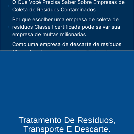
O Que Você Precisa Saber Sobre Empresas de
Coleta de Resíduos Contaminados
Por que escolher uma empresa de coleta de
resíduos Classe I certificada pode salvar sua
empresa de multas milionárias
Como uma empresa de descarte de resíduos
Classe I protege sua organização de crimes
ambientais
O mercado de gestão de resíduos no Brasil
está vivendo uma verdadeira revolução
silenciosa.
Enquanto muitas empresas ainda enxergam os
resíduos como problema, uma empresa de
gestão de resíduos industriais especializada
vê oportunidades bilionárias esperando para
Tratamento De Resíduos,
serem exploradas.
Transporte E Descarte.
O que uma empresa de gestão de resíduos