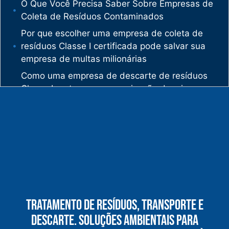
O Que Você Precisa Saber Sobre Empresas de
Coleta de Resíduos Contaminados
Por que escolher uma empresa de coleta de
resíduos Classe I certificada pode salvar sua
empresa de multas milionárias
Como uma empresa de descarte de resíduos
Classe I protege sua organização de crimes
ambientais
O mercado de gestão de resíduos no Brasil
está vivendo uma verdadeira revolução
silenciosa.
Enquanto muitas empresas ainda enxergam os
resíduos como problema, uma empresa de
gestão de resíduos industriais especializada
vê oportunidades bilionárias esperando para
Tratamento De Resíduos, Transporte E
serem exploradas.
Descarte. Soluções Ambientais Para
O que uma empresa de gestão de resíduos