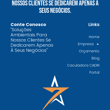
Nossos Clientes Se Dedicarem Apenas À
químicos precisa fazer para garantir segurança
Seus Negócios.
e conformidade legal no Brasil
Como uma empresa de gestão de resíduos
Conte Conosco
Links
contaminados protege o meio ambiente e
"Soluções
garante conformidade legal no Brasil
Ambientais Para
Home
Nossos Clientes Se
Por que contratar uma empresa de gestão de
Empresa
Dedicarem Apenas
resíduos classe I é fundamental para sua
À Seus Negócios"
Orçamento
indústria
Blog
Por que escolher uma empresa de
Caculadora CADRI
gerenciamento de resíduos especializada é
Portal
decisivo para sua organização
TODAS AS
POSTAGENS