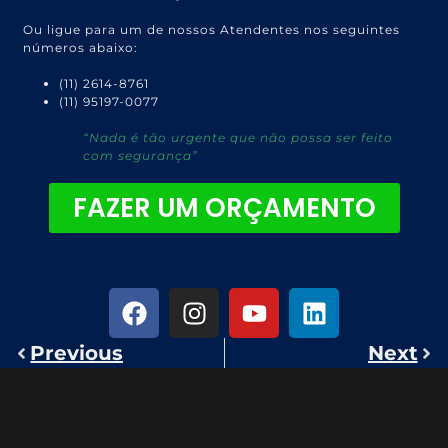
Ou ligue para um de nossos Atendentes nos seguintes
números abaixo:
(11) 2614-8761
(11) 95197-0077
“Nada é tão urgente que não possa ser feito
com segurança”
FAZER UM ORÇAMENTO
Previous
Next