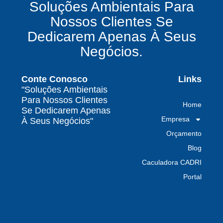
Soluções Ambientais Para
químicos precisa fazer para garantir segurança
Nossos Clientes Se
e conformidade legal no Brasil
Dedicarem Apenas À Seus
Como uma empresa de gestão de resíduos
Negócios.
contaminados protege o meio ambiente e
garante conformidade legal no Brasil
Conte Conosco
Links
Por que contratar uma empresa de gestão de
"Soluções Ambientais
resíduos classe I é fundamental para sua
Para Nossos Clientes
Home
indústria
Se Dedicarem Apenas
Empresa
À Seus Negócios"
Por que escolher uma empresa de
Orçamento
gerenciamento de resíduos especializada é
decisivo para sua organização
Blog
Caculadora CADRI
TODAS AS
Portal
POSTAGENS