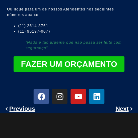
Ou ligue para um de nossos Atendentes nos seguintes
números abaixo:
(11) 2614-8761
(11) 95197-0077
“Nada é tão urgente que não possa ser feito com
segurança”
FAZER UM ORÇAMENTO
Previous
Next