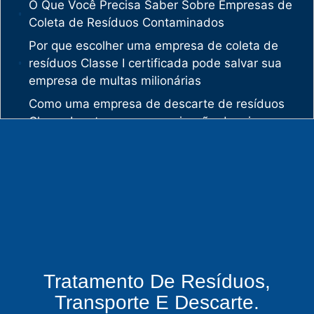
O Que Você Precisa Saber Sobre Empresas de
Coleta de Resíduos Contaminados
Por que escolher uma empresa de coleta de
resíduos Classe I certificada pode salvar sua
empresa de multas milionárias
Como uma empresa de descarte de resíduos
Classe I protege sua organização de crimes
ambientais
O mercado de gestão de resíduos no Brasil
está vivendo uma verdadeira revolução
silenciosa.
Enquanto muitas empresas ainda enxergam os
resíduos como problema, uma empresa de
gestão de resíduos industriais especializada
vê oportunidades bilionárias esperando para
Tratamento De Resíduos,
serem exploradas.
Transporte E Descarte.
O que uma empresa de gestão de resíduos