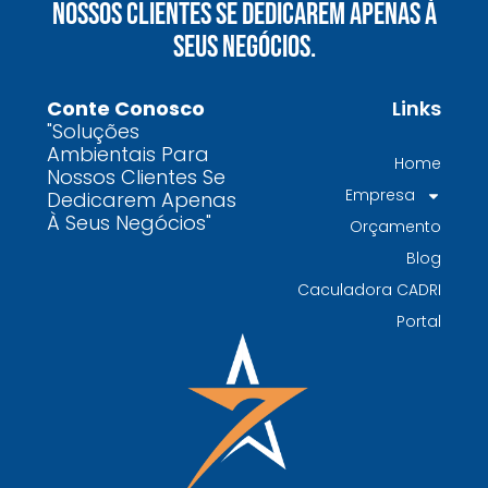
Nossos Clientes Se Dedicarem Apenas À
químicos precisa fazer para garantir segurança
Seus Negócios.
e conformidade legal no Brasil
Como uma empresa de gestão de resíduos
Conte Conosco
Links
contaminados protege o meio ambiente e
"Soluções
garante conformidade legal no Brasil
Ambientais Para
Home
Nossos Clientes Se
Por que contratar uma empresa de gestão de
Empresa
Dedicarem Apenas
resíduos classe I é fundamental para sua
À Seus Negócios"
Orçamento
indústria
Blog
Por que escolher uma empresa de
Caculadora CADRI
gerenciamento de resíduos especializada é
Portal
decisivo para sua organização
TODAS AS
POSTAGENS