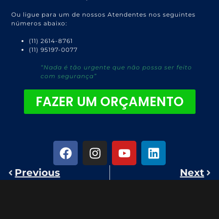
Ou ligue para um de nossos Atendentes nos seguintes
números abaixo:
(11) 2614-8761
(11) 95197-0077
“Nada é tão urgente que não possa ser feito
com segurança”
FAZER UM ORÇAMENTO
Previous
Next