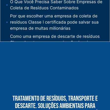
O Que Você Precisa Saber Sobre Empresas de
Coleta de Resíduos Contaminados
Por que escolher uma empresa de coleta de
resíduos Classe I certificada pode salvar sua
empresa de multas milionárias
Como uma empresa de descarte de resíduos
Classe I protege sua organização de crimes
ambientais
O mercado de gestão de resíduos no Brasil
está vivendo uma verdadeira revolução
silenciosa.
Enquanto muitas empresas ainda enxergam os
resíduos como problema, uma empresa de
gestão de resíduos industriais especializada
vê oportunidades bilionárias esperando para
Tratamento De Resíduos, Transporte E
serem exploradas.
Descarte. Soluções Ambientais Para
O que uma empresa de gestão de resíduos