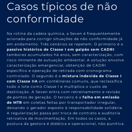
Casos típicos de não
conformidade
Na rotina da cadeia química, a Seven é frequentemente
acionada para corrigir situações de não conformidade já
em andamento. Três cenários se repetem. O primeiro é o
passivo histórico de Classe I em galpão sem CADRI
:
tambores acumulados há anos, sem caracterização, com
risco iminente de autuação ambiental. A solução envolve
caracterização emergencial, obtenção de CADRI
específico e operação de retirada com cronograma
controlado. O segundo é a
mistura indevida de Classe I
com Classe IIA
em contêineres comuns, que reclassifica
todo o lote como Classe I e multiplica o custo de
destinação. A Seven entra com retreinamento e revisão
de pontos de geração. O terceiro é a
falha em emissão
de MTR
em coletas feitas por transportador irregular,
deixando o gerador exposto à responsabilidade solidária.
A regularização passa por troca de contrato e auditoria
retroativa de movimentação. Em todos os casos, a
postura da gestora é didática e operacional, não punitiva.