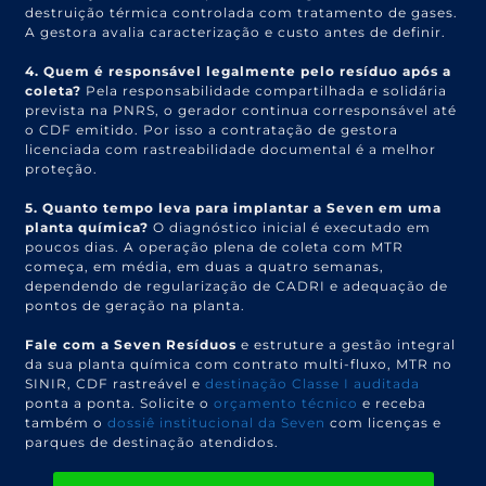
destruição térmica controlada com tratamento de gases.
A gestora avalia caracterização e custo antes de definir.
4. Quem é responsável legalmente pelo resíduo após a
coleta?
Pela responsabilidade compartilhada e solidária
prevista na PNRS, o gerador continua corresponsável até
o CDF emitido. Por isso a contratação de gestora
licenciada com rastreabilidade documental é a melhor
proteção.
5. Quanto tempo leva para implantar a Seven em uma
planta química?
O diagnóstico inicial é executado em
poucos dias. A operação plena de coleta com MTR
começa, em média, em duas a quatro semanas,
dependendo de regularização de CADRI e adequação de
pontos de geração na planta.
Fale com a Seven Resíduos
e estruture a gestão integral
da sua planta química com contrato multi-fluxo, MTR no
SINIR, CDF rastreável e
destinação Classe I auditada
ponta a ponta. Solicite o
orçamento técnico
e receba
também o
dossiê institucional da Seven
com licenças e
parques de destinação atendidos.