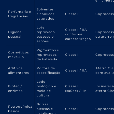
e incinera
Solventes
Perfumaria e
alcoólicos
Classe I
Coproces
fragrâncias
saturados
Lote
Classe I / IIA
Higiene
reprovado
Coproces
conforme
pessoal
pastoso e
ou aterro 
caracterização
sabões
Pigmentos e
Cosméticos
reprovados
Classe I
Coproces
make-up
de batelada
Aditivos
Pó fora de
Aterro Cla
Classe I / IIA
alimentares
especificação
com avali
Lodo
Biotec /
biológico e
Classe I
Incineraç
enzimas
meio de
(saúde) / IIA
aterro Cla
cultura
Borras
Petroquímica
oleosas e
Classe I
Coproces
básica
catalisador