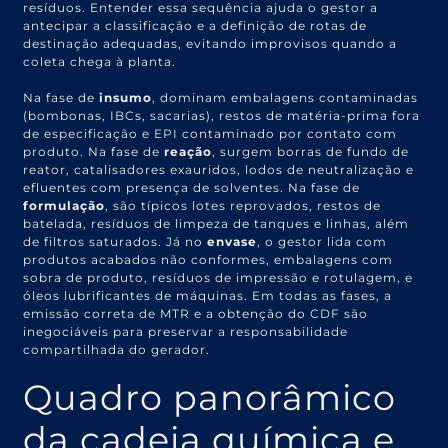
resíduos. Entender essa sequência ajuda o gestor a
antecipar a classificação e a definição de rotas de
destinação adequadas, evitando improvisos quando a
coleta chega à planta.
Na fase de
insumo
, dominam embalagens contaminadas
(bombonas, IBCs, sacarias), restos de matéria-prima fora
de especificação e EPI contaminado por contato com
produto. Na fase de
reação
, surgem borras de fundo de
reator, catalisadores exauridos, lodos de neutralização e
efluentes com presença de solventes. Na fase de
formulação
, são típicos lotes reprovados, restos de
batelada, resíduos de limpeza de tanques e linhas, além
de filtros saturados. Já no
envase
, o gestor lida com
produtos acabados não conformes, embalagens com
sobra de produto, resíduos de impressão e rotulagem, e
óleos lubrificantes de máquinas. Em todas as fases, a
emissão correta de MTR e a obtenção do CDF são
inegociáveis para preservar a responsabilidade
compartilhada do gerador.
Quadro panorâmico
da cadeia química e