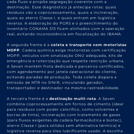
cada fluxo e propõe segregação coerente com a
destinação. Esse diagnóstico já antecipa rotas: quais
resíduos vão a coprocessamento, quais a incineração,
quais ao aterro Classe I, e quais entram em logística
reversa. A elaboração do PGRS e o preenchimento do
inventário CONAMA 313 ficam alinhados com a operação
real, evitando inconsistência em fiscalização do IBAMA.
A segunda frente é a
coleta e transporte com motoristas
MOPP
. Cadeia química exige motoristas com certificação
MOPP, veículos com sinalização ONU adequada, kits de
emergência e roteirização que respeite restrição urbana.
A Seven mantém frota dedicada e parceiros certificados,
com agendamento por janela operacional do cliente,
evitando paradas de produção. Toda coleta dispara a
emissão de MTR no SINIR, vinculando gerador,
transportador e destinador na mesma rastreabilidade.
A terceira frente é a
destinação multi-rota
. A Seven
combina coprocessamento em fornos de cimento (ideal
para resíduos com poder calorífico, como solventes e
borras de tinta), incineração com tratamento de gases
(para fluxos exigentes da cadeia farmacêutica e biotec),
aterro Classe I (para sólidos sem alternativa térmica) e
logística reversa para óleo lubrificante usado. A escolha