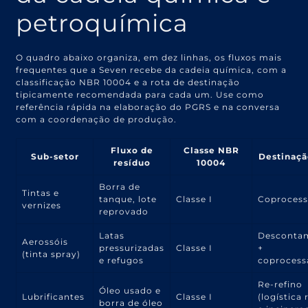
petroquímica
O quadro abaixo organiza, em dez linhas, os fluxos mais
frequentes que a Seven recebe da cadeia química, com a
classificação NBR 10004 e a rota de destinação
tipicamente recomendada para cada um. Use como
referência rápida na elaboração do PGRS e na conversa
com a coordenação de produção.
Fluxo de
Classe NBR
Sub-setor
Destinaçã
resíduo
10004
Borra de
Tintas e
tanque, lote
Classe I
Coproces
vernizes
reprovado
Latas
Desconta
Aerossóis
pressurizadas
Classe I
+
(tinta spray)
e refugos
coproces
Re-refino
Óleo usado e
Lubrificantes
Classe I
(logística 
borra de óleo