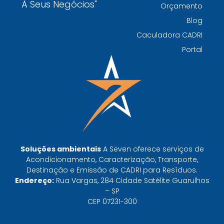
À Seus Negócios"
Orçamento
indústria
Blog
Por que escolher uma empresa de
Caculadora CADRI
gerenciamento de resíduos especializada é
Portal
decisivo para sua organização
TODAS AS
POSTAGENS
Baixa do MTR: por que o manifesto em aberto
derruba a prova de destinação do gerador
Soluções ambientais
A Seven oferece serviços de
Leia mais »
Acondicionamento, Caracterização, Transporte,
Destinação e Emissão de CADRI para Resíduos.
Endereço:
Rua Vargas, 284 Cidade Satélite Guarulhos
CTF do IBAMA emitido não libera destinação:
– SP
o que ele prova e o que não prova
CEP 07231-300
Leia mais »