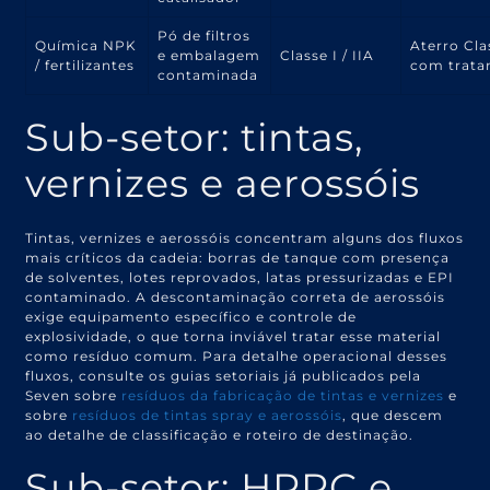
Pó de filtros
Química NPK
Aterro Cla
e embalagem
Classe I / IIA
/ fertilizantes
com trat
contaminada
Sub-setor: tintas,
vernizes e aerossóis
Tintas, vernizes e aerossóis concentram alguns dos fluxos
mais críticos da cadeia: borras de tanque com presença
de solventes, lotes reprovados, latas pressurizadas e EPI
contaminado. A descontaminação correta de aerossóis
exige equipamento específico e controle de
explosividade, o que torna inviável tratar esse material
como resíduo comum. Para detalhe operacional desses
fluxos, consulte os guias setoriais já publicados pela
Seven sobre
resíduos da fabricação de tintas e vernizes
e
sobre
resíduos de tintas spray e aerossóis
, que descem
ao detalhe de classificação e roteiro de destinação.
Sub-setor: HPPC e