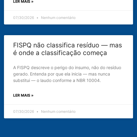
LER MAIS »
07/30/2026
Nenhum comentário
FISPQ não classifica resíduo — mas
é onde a classificação começa
A FISPQ descreve o perigo do insumo, não do resíduo
gerado. Entenda por que ela inicia — mas nunca
substitui — o laudo conforme a NBR 10004.
LER MAIS »
07/30/2026
Nenhum comentário