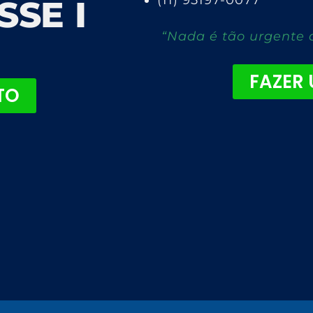
(11) 95197-0077
SSE I
“Nada é tão urgente 
FAZER
TO