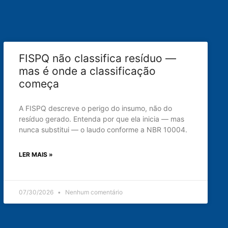
FISPQ não classifica resíduo —
mas é onde a classificação
começa
A FISPQ descreve o perigo do insumo, não do
resíduo gerado. Entenda por que ela inicia — mas
nunca substitui — o laudo conforme a NBR 10004.
LER MAIS »
07/30/2026
Nenhum comentário