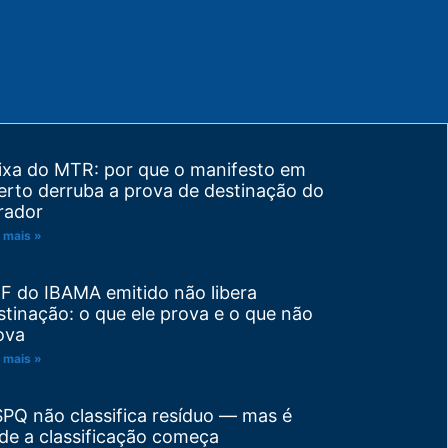
ixa do MTR: por que o manifesto em
erto derruba a prova de destinação do
rador
 mais »
F do IBAMA emitido não libera
stinação: o que ele prova e o que não
ova
 mais »
SPQ não classifica resíduo — mas é
de a classificação começa