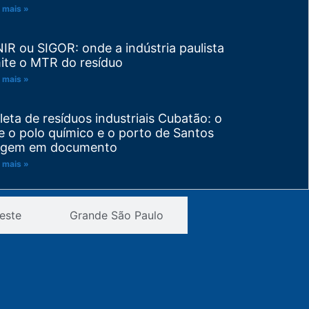
 mais »
NIR ou SIGOR: onde a indústria paulista
ite o MTR do resíduo
 mais »
leta de resíduos industriais Cubatão: o
e o polo químico e o porto de Santos
igem em documento
 mais »
visão de PGRS: trocou de matéria-
este
Grande São Paulo
ima ou de processo? Seu plano venceu
tes do prazo
 mais »
novação de licença de operação
TESB: a ordem certa de resolver as