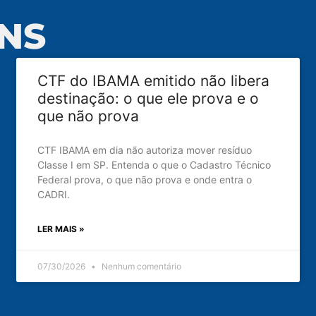
NS
CTF do IBAMA emitido não libera
destinação: o que ele prova e o
que não prova
CTF IBAMA em dia não autoriza mover resíduo
Classe I em SP. Entenda o que o Cadastro Técnico
Federal prova, o que não prova e onde entra o
CADRI.
LER MAIS »
07/30/2026
Nenhum comentário