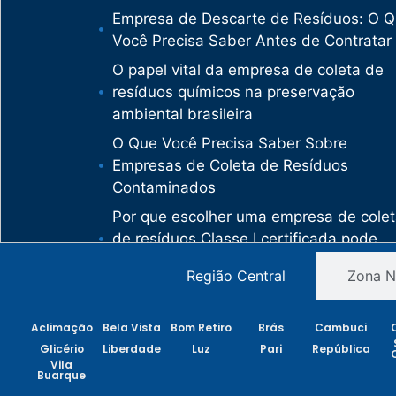
Empresa de Descarte de Resíduos: O 
Você Precisa Saber Antes de Contratar
O papel vital da empresa de coleta de
resíduos químicos na preservação
ambiental brasileira
O Que Você Precisa Saber Sobre
Empresas de Coleta de Resíduos
Contaminados
Por que escolher uma empresa de cole
de resíduos Classe I certificada pode
salvar sua empresa de multas milionári
Região Central
Zona N
Como uma empresa de descarte de
resíduos Classe I protege sua organiza
Aclimação
Bela Vista
Bom Retiro
Brás
Cambuci
de crimes ambientais
Glicério
Liberdade
Luz
Pari
República
O mercado de gestão de resíduos no
Vila
Buarque
Brasil está vivendo uma verdadeira