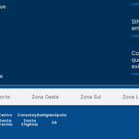
Leia
Que
SI
em
Leia
Co
qu
ex
Leia
ta
Re
as
orte
Zona Oeste
Zona Sul
Zona L
pr
an
ção
Leia
Centro
Consolação
Higienópolis
Santa
Santa
Sé
Cecília
Efigênia
Re
CE