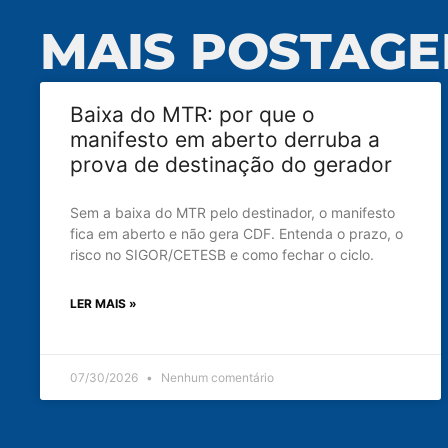
MAIS POSTAGE
Baixa do MTR: por que o
manifesto em aberto derruba a
prova de destinação do gerador
Sem a baixa do MTR pelo destinador, o manifesto
fica em aberto e não gera CDF. Entenda o prazo, o
risco no SIGOR/CETESB e como fechar o ciclo.
LER MAIS »
07/30/2026
Nenhum comentário