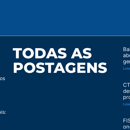
TODAS AS
Ba
ab
ge
POSTAGENS
Leia
tos
CT
de
pr
Leia
is:
FI
on