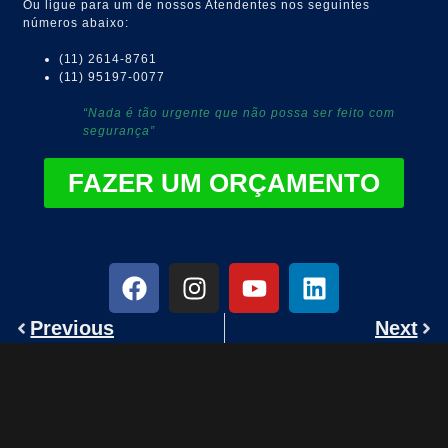
Ou ligue para um de nossos Atendentes nos seguintes
números abaixo:
(11) 2614-8761
(11) 95197-0077
“Nada é tão urgente que não possa ser feito com
segurança”
FAZER UM ORÇAMENTO
Previous
Next