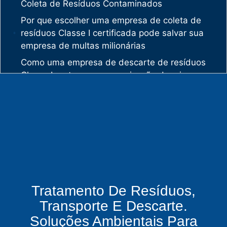
Coleta de Resíduos Contaminados
Por que escolher uma empresa de coleta de
resíduos Classe I certificada pode salvar sua
empresa de multas milionárias
Como uma empresa de descarte de resíduos
Classe I protege sua organização de crimes
ambientais
O mercado de gestão de resíduos no Brasil
está vivendo uma verdadeira revolução
silenciosa.
Enquanto muitas empresas ainda enxergam os
resíduos como problema, uma empresa de
gestão de resíduos industriais especializada
vê oportunidades bilionárias esperando para
Tratamento De Resíduos,
serem exploradas.
Transporte E Descarte.
O que uma empresa de gestão de resíduos
Soluções Ambientais Para
químicos precisa fazer para garantir segurança