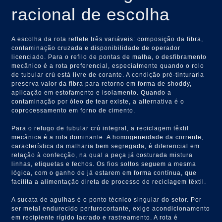
racional de escolha
A escolha da rota reflete três variáveis: composição da fibra,
contaminação cruzada e disponibilidade de operador
licenciado. Para o refilo de pontas de malha, o desfibramento
mecânico é a rota preferencial, especialmente quando o rolo
de tubular crú está livre de corante. A condição pré-tinturaria
preserva valor da fibra para retorno em forma de shoddy,
aplicação em estofamento e isolamento. Quando a
contaminação por óleo de tear existe, a alternativa é o
coprocessamento em forno de cimento.
Para o refugo de tubular crú integral, a reciclagem têxtil
mecânica é a rota dominante. A homogeneidade da corrente,
característica da malharia bem segregada, é diferencial em
relação à confecção, na qual a peça já costurada mistura
linhas, etiquetas e fechos. Os fios soltos seguem a mesma
lógica, com o ganho de já estarem em forma contínua, que
facilita a alimentação direta de processo de reciclagem têxtil.
A sucata de agulhas é o ponto técnico singular do setor. Por
ser metal endurecido perfurocortante, exige acondicionamento
em recipiente rígido lacrado e rastreamento. A rota é