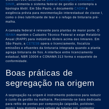
SINIR
, alimenta o sistema federal de gestão e contempla a
tipologia têxtil. Em São Paulo, o documento
CADRI
é
exigência prévia para movimentação interestadual de classe I,
como o óleo lubrificante de tear e o refugo de tinturaria pré-
malha.
A camada federal é relevante para plantas de maior porte. O
IBAMA
mantém o Cadastro Técnico Federal e exige Relatório
Anual (RAPP) para indústrias têxteis acima dos limiares. Em
São Paulo, a
CETESB
opera o licenciamento, fiscaliza
emissões e efluentes da tinturaria integrada quando a planta
agrega tinturaria de fios. A interface entre licenciamento
estadual, NBR 10004 e CONAMA 313 forma o esqueleto de
conformidade.
Boas práticas de
segregação na origem
A segregação na origem é instrumento poderoso para reduzir
o custo da gestão na malharia. Recomenda-se baia dedicada
para refilo de pontas por composição (algodão, poliéster,
misto), baia distinta para refugo de tubular crú, contentor