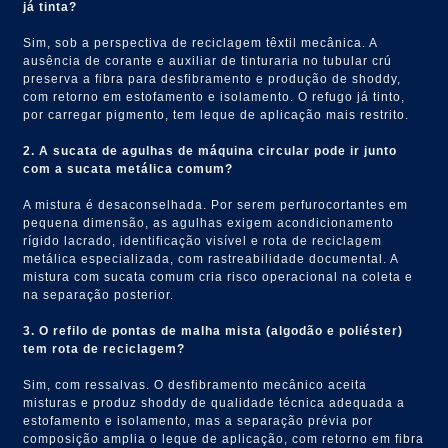
já tinta?
Sim, sob a perspectiva de reciclagem têxtil mecânica. A
ausência de corante e auxiliar de tinturaria no tubular crú
preserva a fibra para desfibramento e produção de shoddy,
com retorno em estofamento e isolamento. O refugo já tinto,
por carregar pigmento, tem leque de aplicação mais restrito.
2. A sucata de agulhas de máquina circular pode ir junto
com a sucata metálica comum?
A mistura é desaconselhada. Por serem perfurocortantes em
pequena dimensão, as agulhas exigem acondicionamento
rígido lacrado, identificação visível e rota de reciclagem
metálica especializada, com rastreabilidade documental. A
mistura com sucata comum cria risco operacional na coleta e
na separação posterior.
3. O refilo de pontas de malha mista (algodão e poliéster)
tem rota de reciclagem?
Sim, com ressalvas. O desfibramento mecânico aceita
misturas e produz shoddy de qualidade técnica adequada a
estofamento e isolamento, mas a separação prévia por
composição amplia o leque de aplicação, com retorno em fibra