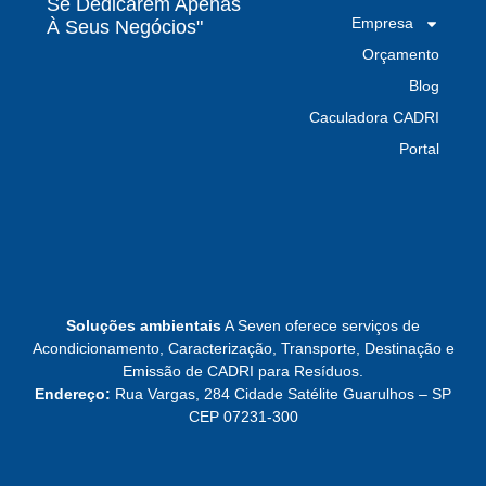
Se Dedicarem Apenas
Empresa
À Seus Negócios"
Por que escolher uma empresa de
Orçamento
gerenciamento de resíduos especializada é
decisivo para sua organização
Blog
Caculadora CADRI
TODAS AS
Portal
POSTAGENS
Baixa do MTR: por que o manifesto em aberto
derruba a prova de destinação do gerador
Leia mais »
Soluções ambientais
A Seven oferece serviços de
Acondicionamento, Caracterização, Transporte, Destinação e
Emissão de CADRI para Resíduos.
CTF do IBAMA emitido não libera destinação:
Endereço:
Rua Vargas, 284 Cidade Satélite Guarulhos – SP
o que ele prova e o que não prova
CEP 07231-300
Leia mais »
FISPQ não classifica resíduo — mas é onde a