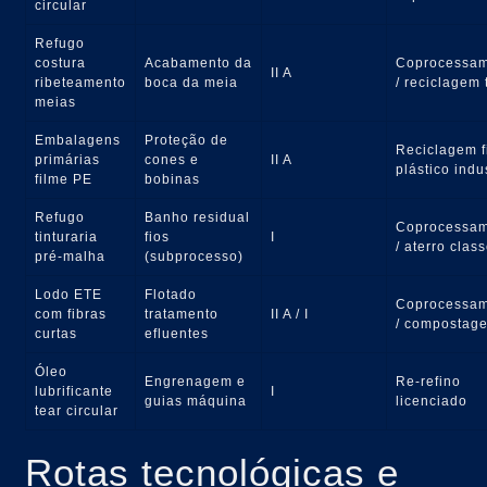
circular
Refugo
costura
Acabamento da
Coprocessa
II A
ribeteamento
boca da meia
/ reciclagem t
meias
Embalagens
Proteção de
Reciclagem f
primárias
cones e
II A
plástico indu
filme PE
bobinas
Refugo
Banho residual
Coprocessa
tinturaria
fios
I
/ aterro class
pré-malha
(subprocesso)
Lodo ETE
Flotado
Coprocessa
com fibras
tratamento
II A / I
/ compostag
curtas
efluentes
Óleo
Engrenagem e
Re-refino
lubrificante
I
guias máquina
licenciado
tear circular
Rotas tecnológicas e