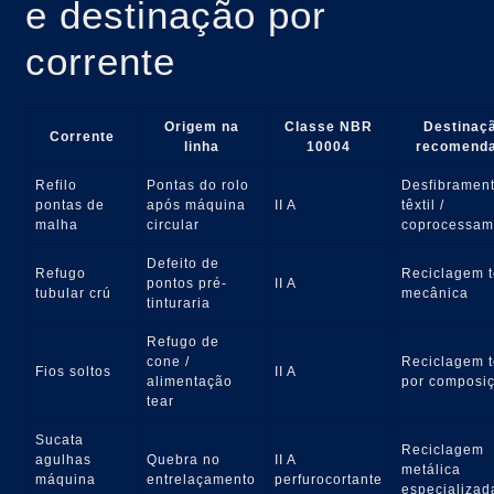
e destinação por
corrente
Origem na
Classe NBR
Destinaç
Corrente
linha
10004
recomend
Refilo
Pontas do rolo
Desfibramen
pontas de
após máquina
II A
têxtil /
malha
circular
coprocessam
Defeito de
Refugo
Reciclagem t
pontos pré-
II A
tubular crú
mecânica
tinturaria
Refugo de
cone /
Reciclagem t
Fios soltos
II A
alimentação
por composi
tear
Sucata
Reciclagem
agulhas
Quebra no
II A
metálica
máquina
entrelaçamento
perfurocortante
especializad