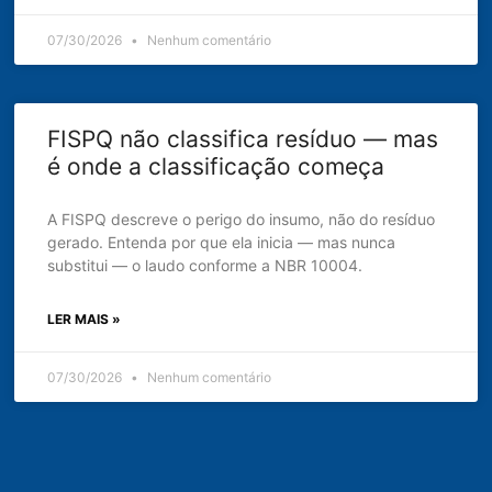
07/30/2026
Nenhum comentário
FISPQ não classifica resíduo — mas
é onde a classificação começa
A FISPQ descreve o perigo do insumo, não do resíduo
gerado. Entenda por que ela inicia — mas nunca
substitui — o laudo conforme a NBR 10004.
LER MAIS »
07/30/2026
Nenhum comentário