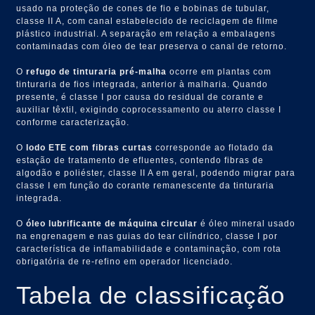
usado na proteção de cones de fio e bobinas de tubular,
classe II A, com canal estabelecido de reciclagem de filme
plástico industrial. A separação em relação a embalagens
contaminadas com óleo de tear preserva o canal de retorno.
O
refugo de tinturaria pré-malha
ocorre em plantas com
tinturaria de fios integrada, anterior à malharia. Quando
presente, é classe I por causa do residual de corante e
auxiliar têxtil, exigindo coprocessamento ou aterro classe I
conforme caracterização.
O
lodo ETE com fibras curtas
corresponde ao flotado da
estação de tratamento de efluentes, contendo fibras de
algodão e poliéster, classe II A em geral, podendo migrar para
classe I em função do corante remanescente da tinturaria
integrada.
O
óleo lubrificante de máquina circular
é óleo mineral usado
na engrenagem e nas guias do tear cilíndrico, classe I por
característica de inflamabilidade e contaminação, com rota
obrigatória de re-refino em operador licenciado.
Tabela de classificação