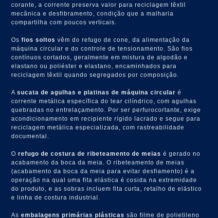
corante, a corrente preserva valor para reciclagem têxtil
mecânica e desfibramento, condição que a malharia
compartilha com poucos verticais.
Os
fios soltos
vêm do refugo de cone, da alimentação da
máquina circular e do controle de tensionamento. São fios
contínuos cortados, geralmente em mistura de algodão e
elastano ou poliéster e elastano, encaminhados para
reciclagem têxtil quando segregados por composição.
A
sucata de agulhas e platinas de máquina circular
é
corrente metálica específica do tear cilíndrico, com agulhas
quebradas no entrelaçamento. Por ser perfurocortante, exige
acondicionamento em recipiente rígido lacrado e segue para
reciclagem metálica especializada, com rastreabilidade
documental.
O
refugo de costura de ribeteamento de meias
é gerado no
acabamento da boca da meia. O ribeteamento de meias
(acabamento da boca da meia para evitar desfiamento) é a
operação na qual uma fita elástica é cosida na extremidade
do produto, e as sobras incluem fita curta, retalho de elástico
e linha de costura industrial.
As
embalagens primárias plásticas
são filme de polietileno