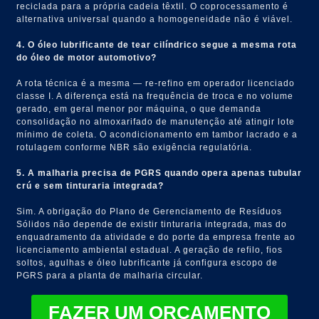
reciclada para a própria cadeia têxtil. O coprocessamento é
alternativa universal quando a homogeneidade não é viável.
4. O óleo lubrificante de tear cilíndrico segue a mesma rota
do óleo de motor automotivo?
A rota técnica é a mesma — re-refino em operador licenciado
classe I. A diferença está na frequência de troca e no volume
gerado, em geral menor por máquina, o que demanda
consolidação no almoxarifado de manutenção até atingir lote
mínimo de coleta. O acondicionamento em tambor lacrado e a
rotulagem conforme NBR são exigência regulatória.
5. A malharia precisa de PGRS quando opera apenas tubular
crú e sem tinturaria integrada?
Sim. A obrigação do Plano de Gerenciamento de Resíduos
Sólidos não depende de existir tinturaria integrada, mas do
enquadramento da atividade e do porte da empresa frente ao
licenciamento ambiental estadual. A geração de refilo, fios
soltos, agulhas e óleo lubrificante já configura escopo de
PGRS para a planta de malharia circular.
FAZER UM ORÇAMENTO