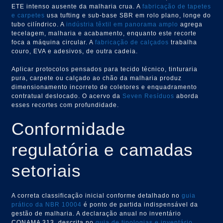
ETE intenso ausente da malharia crua. A
fabricação de tapetes
e carpetes
usa tufting e sub-base SBR em rolo plano, longe do
tubo cilíndrico. A
indústria têxtil em panorama amplo
agrega
tecelagem, malharia e acabamento, enquanto este recorte
foca a máquina circular. A
fabricação de calçados
trabalha
couro, EVA e adesivos, de outra cadeia.
Aplicar protocolos pensados para tecido técnico, tinturaria
pura, carpete ou calçado ao chão da malharia produz
dimensionamento incorreto de coletores e enquadramento
contratual deslocado. O acervo da
Seven Resíduos
aborda
esses recortes com profundidade.
Conformidade
regulatória e camadas
setoriais
A correta classificação inicial conforme detalhado no
guia
prático da NBR 10004
é ponto de partida indispensável da
gestão de malharia. A declaração anual no inventário
CONAMA 313, descrita no
guia de tipologias e inventário