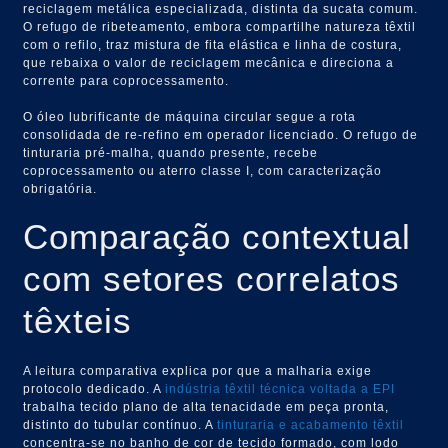
reciclagem metálica especializada, distinta da sucata comum.
O refugo de ribeteamento, embora compartilhe natureza têxtil
com o refilo, traz mistura de fita elástica e linha de costura,
que rebaixa o valor de reciclagem mecânica e direciona a
corrente para coprocessamento.
O óleo lubrificante de máquina circular segue a rota
consolidada de re-refino em operador licenciado. O refugo de
tinturaria pré-malha, quando presente, recebe
coprocessamento ou aterro classe I, com caracterização
obrigatória.
Comparação contextual
com setores correlatos
têxteis
A leitura comparativa explica por que a malharia exige
protocolo dedicado. A
indústria têxtil técnica voltada a EPI
trabalha tecido plano de alta tenacidade em peça pronta,
distinto do tubular contínuo. A
tinturaria e acabamento têxtil
concentra-se no banho de cor de tecido formado, com lodo