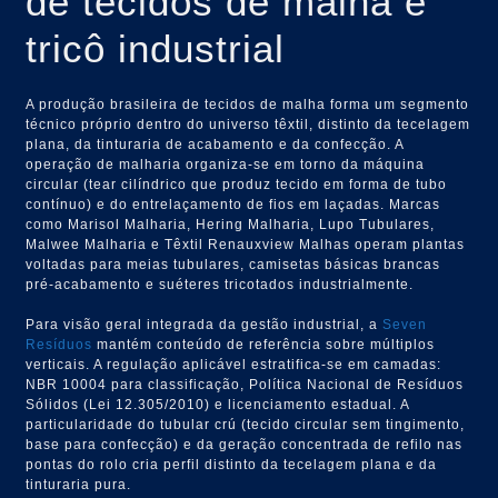
de tecidos de malha e
tricô industrial
A produção brasileira de tecidos de malha forma um segmento
técnico próprio dentro do universo têxtil, distinto da tecelagem
plana, da tinturaria de acabamento e da confecção. A
operação de malharia organiza-se em torno da máquina
circular (tear cilíndrico que produz tecido em forma de tubo
contínuo) e do entrelaçamento de fios em laçadas. Marcas
como Marisol Malharia, Hering Malharia, Lupo Tubulares,
Malwee Malharia e Têxtil Renauxview Malhas operam plantas
voltadas para meias tubulares, camisetas básicas brancas
pré-acabamento e suéteres tricotados industrialmente.
Para visão geral integrada da gestão industrial, a
Seven
Resíduos
mantém conteúdo de referência sobre múltiplos
verticais. A regulação aplicável estratifica-se em camadas:
NBR 10004 para classificação, Política Nacional de Resíduos
Sólidos (Lei 12.305/2010) e licenciamento estadual. A
particularidade do tubular crú (tecido circular sem tingimento,
base para confecção) e da geração concentrada de refilo nas
pontas do rolo cria perfil distinto da tecelagem plana e da
tinturaria pura.