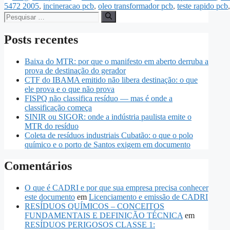
5472 2005
,
incineracao pcb
,
oleo transformador pcb
,
teste rapido pcb
Posts recentes
Baixa do MTR: por que o manifesto em aberto derruba a
prova de destinação do gerador
CTF do IBAMA emitido não libera destinação: o que
ele prova e o que não prova
FISPQ não classifica resíduo — mas é onde a
classificação começa
SINIR ou SIGOR: onde a indústria paulista emite o
MTR do resíduo
Coleta de resíduos industriais Cubatão: o que o polo
químico e o porto de Santos exigem em documento
Comentários
O que é CADRI e por que sua empresa precisa conhecer
este documento
em
Licenciamento e emissão de CADRI
RESÍDUOS QUÍMICOS – CONCEITOS
FUNDAMENTAIS E DEFINIÇÃO TÉCNICA
em
RESÍDUOS PERIGOSOS CLASSE 1: