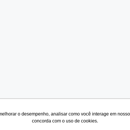
melhorar o desempenho, analisar como você interage em nosso sit
melhorar o desempenho, analisar como você interage em nosso sit
concorda com o uso de cookies.
concorda com o uso de cookies.