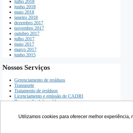
julho 2018
junho 2018
maio 2018
janeiro 2018
dezembro 2017
novembro 2017
outubro 2017
julho 2017
maio 2017
março 2017
junho 2015
Nossos Serviços
Gerenciamento de resíduos
Transporte
Tratamento de resíduos
Licenciamento e emissão de CADRI
Descarte final de resíduos
Redes sociais
Utilizamos cookies para oferecer melhor experiência, 
Utilizamos cookies para oferecer melhor experiência, 
Facebook.com/sevenresiduos
Instagram.com/sevenresiduos