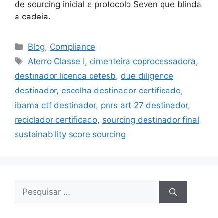
de sourcing inicial e protocolo Seven que blinda
a cadeia.
Blog
,
Compliance
Aterro Classe I
,
cimenteira coprocessadora
,
destinador licenca cetesb
,
due diligence
destinador
,
escolha destinador certificado
,
ibama ctf destinador
,
pnrs art 27 destinador
,
reciclador certificado
,
sourcing destinador final
,
sustainability score sourcing