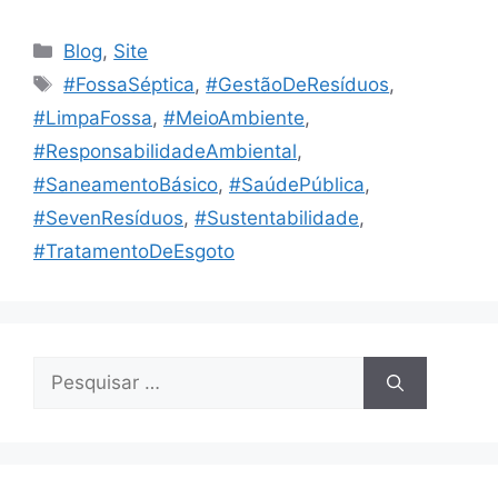
Blog
,
Site
#FossaSéptica
,
#GestãoDeResíduos
,
#LimpaFossa
,
#MeioAmbiente
,
#ResponsabilidadeAmbiental
,
#SaneamentoBásico
,
#SaúdePública
,
#SevenResíduos
,
#Sustentabilidade
,
#TratamentoDeEsgoto