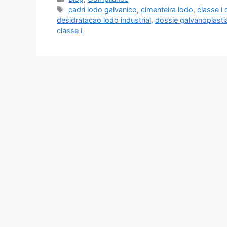
cadri lodo galvanico
,
cimenteira lodo
,
classe i
desidratacao lodo industrial
,
dossie galvanoplasti
classe i