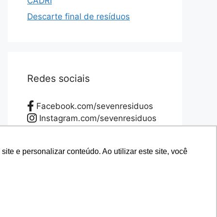
CADRI
Descarte final de resíduos
Redes sociais
Facebook.com/sevenresiduos
Instagram.com/sevenresiduos
YouTube.com/sevenresiduos
LinkedIn.com/sevenresiduos
e e personalizar conteúdo. Ao utilizar este site, você
e e personalizar conteúdo. Ao utilizar este site, você
Twitter.com/sevenresiduos