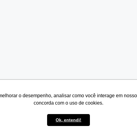
melhorar o desempenho, analisar como você interage em nosso sit
melhorar o desempenho, analisar como você interage em nosso sit
concorda com o uso de cookies.
concorda com o uso de cookies.
Ok, entendi!
Ok, entendi!
© 2026 Seven Resíduos
• Built with
GeneratePress