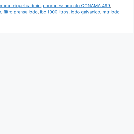
 cromo niquel cadmio
,
coprocessamento CONAMA 499
,
a
,
filtro prensa lodo
,
ibc 1000 litros
,
lodo galvanico
,
mtr lodo