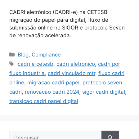
CADRI eletrônico (CADRI-e) na CETESB:
migração do papel para digital, fluxo de
submissão online no SIGOR e protocolo Seven
de renovação acelerada.
Blog
,
Compliance
cadri e cetesb
,
cadri eletronico
,
cadri por
fluxo industria
,
cadri vinculado mtr
,
fluxo cadri
online
,
migracao cadri papel
,
protocolo seven
cadri
,
renovacao cadri 2024
,
sigor cadri digital
,
transicao cadri papel digital