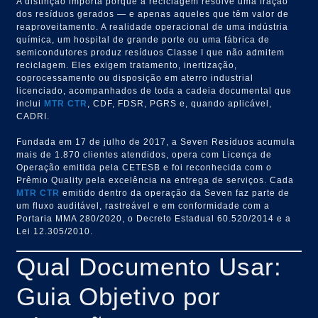
A distinção importa porque a reciclagem resolve uma fração
dos resíduos gerados — e apenas aqueles que têm valor de
reaproveitamento. A realidade operacional de uma indústria
química, um hospital de grande porte ou uma fábrica de
semicondutores produz resíduos Classe I que não admitem
reciclagem. Eles exigem tratamento, inertização,
coprocessamento ou disposição em aterro industrial
licenciado, acompanhados de toda a cadeia documental que
inclui
MTR
CTR
, CDF, FDSR, PGRS e, quando aplicável,
CADRI.
Fundada em 17 de julho de 2017, a Seven Resíduos acumula
mais de 1.870 clientes atendidos, opera com Licença de
Operação emitida pela CETESB e foi reconhecida com o
Prêmio Quality pela excelência na entrega de serviços. Cada
MTR
CTR
emitido dentro da operação da Seven faz parte de
um fluxo auditável, rastreável e em conformidade com a
Portaria MMA 280/2020, o Decreto Estadual 60.520/2014 e a
Lei 12.305/2010.
Qual Documento Usar:
Guia Objetivo por