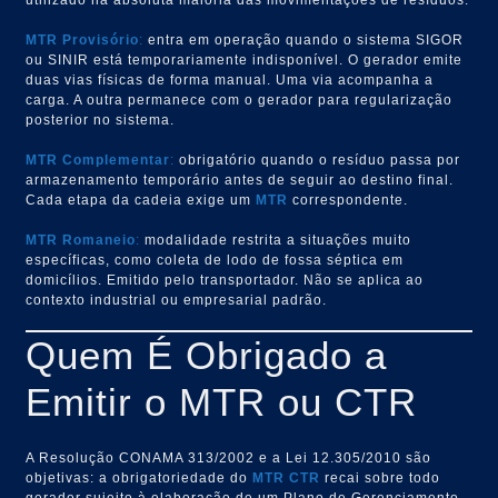
MTR Provisório
:
entra em operação quando o sistema SIGOR
ou SINIR está temporariamente indisponível. O gerador emite
duas vias físicas de forma manual. Uma via acompanha a
carga. A outra permanece com o gerador para regularização
posterior no sistema.
MTR Complementar
:
obrigatório quando o resíduo passa por
armazenamento temporário antes de seguir ao destino final.
Cada etapa da cadeia exige um
MTR
correspondente.
MTR Romaneio
:
modalidade restrita a situações muito
específicas, como coleta de lodo de fossa séptica em
domicílios. Emitido pelo transportador. Não se aplica ao
contexto industrial ou empresarial padrão.
Quem É Obrigado a
Emitir o MTR ou CTR
A Resolução CONAMA 313/2002 e a Lei 12.305/2010 são
objetivas: a obrigatoriedade do
MTR
CTR
recai sobre todo
gerador sujeito à elaboração de um Plano de Gerenciamento