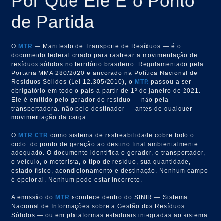
Por Que Ele É o Ponto
de Partida
O
MTR
— Manifesto de Transporte de Resíduos — é o
documento federal criado para rastrear a movimentação de
resíduos sólidos no território brasileiro. Regulamentado pela
Portaria MMA 280/2020 e ancorado na Política Nacional de
Resíduos Sólidos (Lei 12.305/2010), o
MTR
passou a ser
obrigatório em todo o país a partir de 1º de janeiro de 2021.
Ele é emitido pelo gerador do resíduo — não pela
transportadora, não pelo destinador — antes de qualquer
movimentação da carga.
O
MTR
CTR
como sistema de rastreabilidade cobre todo o
ciclo: do ponto de geração ao destino final ambientalmente
adequado. O documento identifica o gerador, o transportador,
o veículo, o motorista, o tipo de resíduo, sua quantidade,
estado físico, acondicionamento e destinação. Nenhum campo
é opcional. Nenhum pode estar incorreto.
A emissão do
MTR
acontece dentro do SINIR — Sistema
Nacional de Informações sobre a Gestão dos Resíduos
Sólidos — ou em plataformas estaduais integradas ao sistema