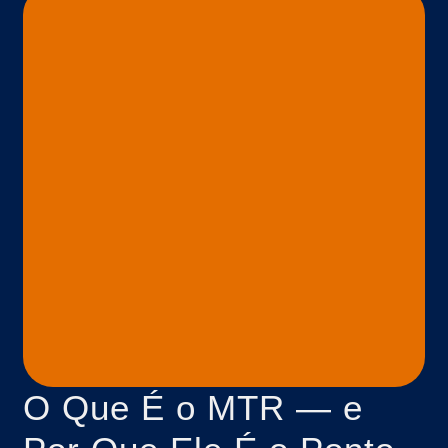
O Que É o MTR — e