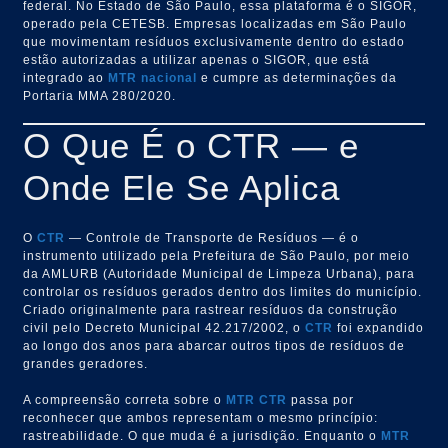
federal. No Estado de São Paulo, essa plataforma é o SIGOR,
operado pela CETESB. Empresas localizadas em São Paulo
que movimentam resíduos exclusivamente dentro do estado
estão autorizadas a utilizar apenas o SIGOR, que está
integrado ao
MTR nacional
e cumpre as determinações da
Portaria MMA 280/2020.
O Que É o CTR — e
Onde Ele Se Aplica
O
CTR
— Controle de Transporte de Resíduos — é o
instrumento utilizado pela Prefeitura de São Paulo, por meio
da AMLURB (Autoridade Municipal de Limpeza Urbana), para
controlar os resíduos gerados dentro dos limites do município.
Criado originalmente para rastrear resíduos da construção
civil pelo Decreto Municipal 42.217/2002, o
CTR
foi expandido
ao longo dos anos para abarcar outros tipos de resíduos de
grandes geradores.
A compreensão correta sobre o
MTR
CTR
passa por
reconhecer que ambos representam o mesmo princípio:
rastreabilidade. O que muda é a jurisdição. Enquanto o
MTR