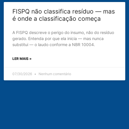
FISPQ não classifica resíduo — mas
é onde a classificação começa
A FISPQ descreve o perigo do insumo, não do resíduo
gerado. Entenda por que ela inicia — mas nunca
substitui — o laudo conforme a NBR 10004.
LER MAIS »
07/30/2026
Nenhum comentário