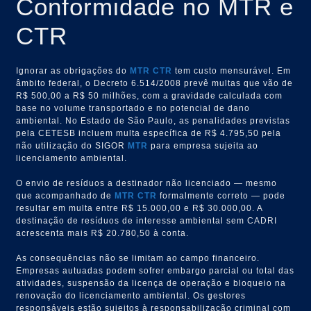
Conformidade no MTR e
CTR
Ignorar as obrigações do
MTR
CTR
tem custo mensurável. Em
âmbito federal, o Decreto 6.514/2008 prevê multas que vão de
R$ 500,00 a R$ 50 milhões, com a gravidade calculada com
base no volume transportado e no potencial de dano
ambiental. No Estado de São Paulo, as penalidades previstas
pela CETESB incluem multa específica de R$ 4.795,50 pela
não utilização do SIGOR
MTR
para empresa sujeita ao
licenciamento ambiental.
O envio de resíduos a destinador não licenciado — mesmo
que acompanhado de
MTR
CTR
formalmente correto — pode
resultar em multa entre R$ 15.000,00 e R$ 30.000,00. A
destinação de resíduos de interesse ambiental sem CADRI
acrescenta mais R$ 20.780,50 à conta.
As consequências não se limitam ao campo financeiro.
Empresas autuadas podem sofrer embargo parcial ou total das
atividades, suspensão da licença de operação e bloqueio na
renovação do licenciamento ambiental. Os gestores
responsáveis estão sujeitos à responsabilização criminal com