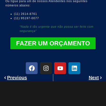
Ou ligue para um de nossos Atendentes nos seguintes
números abaixo:
(11) 2614-8761
(11) 95197-0077
“Nada é tão urgente que não possa ser feito com
segurança”
FAZER UM ORÇAMENTO
Previous
Next