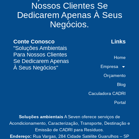
Nossos Clientes Se
e conformidade legal no Brasil
Dedicarem Apenas À Seus
Como uma empresa de gestão de resíduos
Negócios.
contaminados protege o meio ambiente e
garante conformidade legal no Brasil
Conte Conosco
Links
Por que contratar uma empresa de gestão de
"Soluções Ambientais
resíduos classe I é fundamental para sua
Para Nossos Clientes
Home
indústria
Se Dedicarem Apenas
Empresa
À Seus Negócios"
Por que escolher uma empresa de
Orçamento
gerenciamento de resíduos especializada é
decisivo para sua organização
Blog
Caculadora CADRI
TODAS AS
Portal
POSTAGENS
Soluções ambientais
A Seven oferece serviços de
Acondicionamento, Caracterização, Transporte, Destinação e
Emissão de CADRI para Resíduos.
Baixa do MTR: por que o manifesto em aberto
Endereço:
Rua Vargas, 284 Cidade Satélite Guarulhos – SP