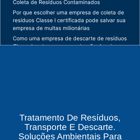
Coleta de Resíduos Contaminados
Por que escolher uma empresa de coleta de
resíduos Classe I certificada pode salvar sua
empresa de multas milionárias
Como uma empresa de descarte de resíduos
Classe I protege sua organização de crimes
ambientais
O mercado de gestão de resíduos no Brasil
está vivendo uma verdadeira revolução
silenciosa.
Enquanto muitas empresas ainda enxergam os
resíduos como problema, uma empresa de
gestão de resíduos industriais especializada
vê oportunidades bilionárias esperando para
Tratamento De Resíduos,
serem exploradas.
Transporte E Descarte.
O que uma empresa de gestão de resíduos
Soluções Ambientais Para
químicos precisa fazer para garantir segurança