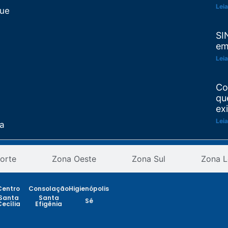
Leia
Que
SI
em
Leia
Co
qu
ex
Leia
ta
Re
as
orte
Zona Oeste
Zona Sul
Zona L
pr
an
ção
Leia
Centro
Consolação
Higienópolis
Santa
Santa
Sé
Cecília
Efigênia
Re
CE