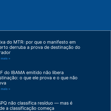
ixa do MTR: por que o manifesto em
erto derruba a prova de destinação do
rador
 mais »
F do IBAMA emitido não libera
stinação: o que ele prova e o que não
ova
 mais »
SPQ não classifica resíduo — mas é
de a classificação começa