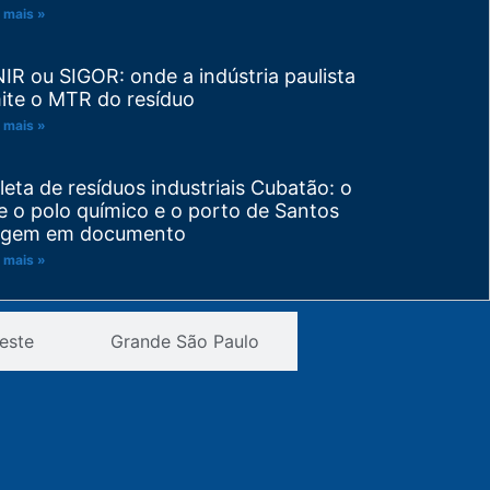
 mais »
NIR ou SIGOR: onde a indústria paulista
ite o MTR do resíduo
 mais »
leta de resíduos industriais Cubatão: o
e o polo químico e o porto de Santos
igem em documento
 mais »
visão de PGRS: trocou de matéria-
este
Grande São Paulo
ima ou de processo? Seu plano venceu
tes do prazo
 mais »
novação de licença de operação
TESB: a ordem certa de resolver as