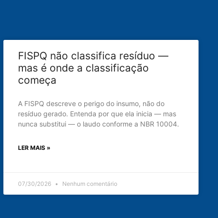
FISPQ não classifica resíduo —
mas é onde a classificação
começa
A FISPQ descreve o perigo do insumo, não do
resíduo gerado. Entenda por que ela inicia — mas
nunca substitui — o laudo conforme a NBR 10004.
LER MAIS »
07/30/2026
Nenhum comentário