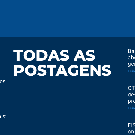
TODAS AS
Ba
ab
ge
POSTAGENS
Leia
tos
CT
de
pr
Leia
is:
FI
on