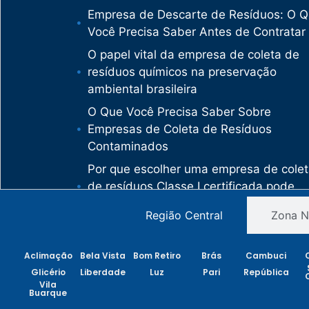
Empresa de Descarte de Resíduos: O 
Você Precisa Saber Antes de Contratar
O papel vital da empresa de coleta de
resíduos químicos na preservação
ambiental brasileira
O Que Você Precisa Saber Sobre
Empresas de Coleta de Resíduos
Contaminados
Por que escolher uma empresa de cole
de resíduos Classe I certificada pode
salvar sua empresa de multas milionári
Região Central
Zona N
Como uma empresa de descarte de
resíduos Classe I protege sua organiza
Aclimação
Bela Vista
Bom Retiro
Brás
Cambuci
de crimes ambientais
Glicério
Liberdade
Luz
Pari
República
O mercado de gestão de resíduos no
Vila
Buarque
Brasil está vivendo uma verdadeira