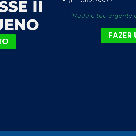
(11) 95197-0077
SE II
“Nada é tão urgente 
UENO
FAZER
TO