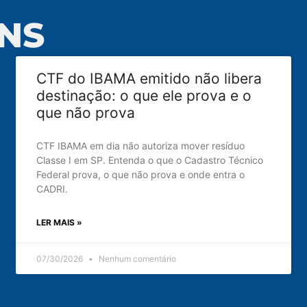
NS
CTF do IBAMA emitido não libera
destinação: o que ele prova e o
que não prova
CTF IBAMA em dia não autoriza mover resíduo
Classe I em SP. Entenda o que o Cadastro Técnico
Federal prova, o que não prova e onde entra o
CADRI.
LER MAIS »
07/30/2026
Nenhum comentário