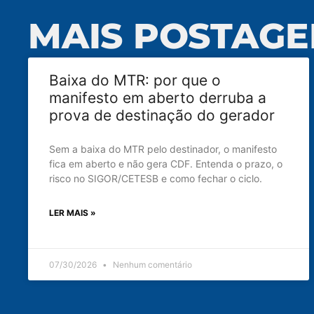
MAIS POSTAGE
Baixa do MTR: por que o
manifesto em aberto derruba a
prova de destinação do gerador
Sem a baixa do MTR pelo destinador, o manifesto
fica em aberto e não gera CDF. Entenda o prazo, o
risco no SIGOR/CETESB e como fechar o ciclo.
LER MAIS »
07/30/2026
Nenhum comentário