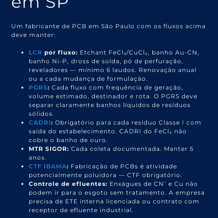
em SP
Um fabricante de PCB em São Paulo com os fluxos acima
deve manter:
LCR
por fluxo:
Etchant FeCl₃/CuCl₂, banho Au-CN,
banho Ni-P, dross de solda, pó de perfuração,
reveladores — mínimo 6 laudos. Renovação anual
ou a cada mudança de formulação.
PGRS
:
Cada fluxo com frequência de geração,
volume estimado, destinador e rota. O PGRS deve
separar claramente banhos líquidos de resíduos
sólidos.
CADRI
:
Obrigatório para cada resíduo Classe I com
saída do estabelecimento. CADRI do FeCl₃ não
cobre o banho de ouro.
MTR SIGOR:
Cada coleta documentada. Manter 5
anos.
CTF IBAMA
:
Fabricação de PCBs é atividade
potencialmente poluidora — CTF obrigatório.
Controle de efluentes:
Enxágues de CN⁻ e Cu não
podem ir para o esgoto sem tratamento. A empresa
precisa de ETE interna licenciada ou contrato com
receptor de efluente industrial.