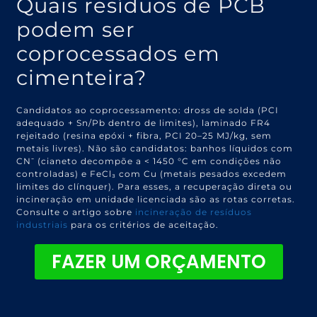
Quais resíduos de PCB
podem ser
coprocessados em
cimenteira?
Candidatos ao coprocessamento: dross de solda (PCI
adequado + Sn/Pb dentro de limites), laminado FR4
rejeitado (resina epóxi + fibra, PCI 20–25 MJ/kg, sem
metais livres). Não são candidatos: banhos líquidos com
CN⁻ (cianeto decompõe a < 1450 °C em condições não
controladas) e FeCl₃ com Cu (metais pesados excedem
limites do clínquer). Para esses, a recuperação direta ou
incineração em unidade licenciada são as rotas corretas.
Consulte o artigo sobre
incineração de resíduos
industriais
para os critérios de aceitação.
FAZER UM ORÇAMENTO