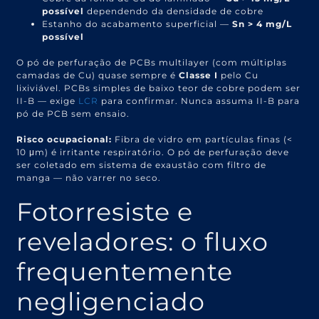
possível
dependendo da densidade de cobre
Estanho do acabamento superficial —
Sn > 4 mg/L
possível
O pó de perfuração de PCBs multilayer (com múltiplas
camadas de Cu) quase sempre é
Classe I
pelo Cu
lixiviável. PCBs simples de baixo teor de cobre podem ser
II-B — exige
LCR
para confirmar. Nunca assuma II-B para
pó de PCB sem ensaio.
Risco ocupacional:
Fibra de vidro em partículas finas (<
10 μm) é irritante respiratório. O pó de perfuração deve
ser coletado em sistema de exaustão com filtro de
manga — não varrer no seco.
Fotorresiste e
reveladores: o fluxo
frequentemente
negligenciado