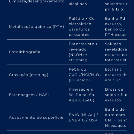
Limpeza/desengraxamento
alcalinos
solventes ou
pH ≥ 12,5
Paládio + Cu
Banho Pd
eletrolítico
exausto,
Metalização química (PTH)
para furos
banho Cu
passantes
PTH exausto
Fotorresiste +
Solução
revelador
reveladora
Fotolithografia
(NaOH) +
exausta com
stripping
fotorresiste
FeCl₃ ou
Etchant
Gravação (etching)
CuCl₂/HCl/H₂O₂
exausto rico
(Cu ácido)
em Cu²⁺
Imersão em
Dross de
Estanhagem / HASL
Sn-Pb ou Sn-
solda + fluxo
Ag-Cu (SAC)
exausto
Banho de
ENIG (Ni-Au) /
ouro com
Acabamento de superfície
ENEPIG / OSP
CN⁻ + banho
Ni exausto