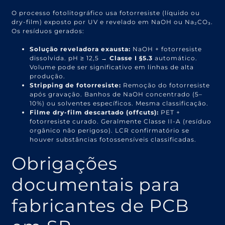
O processo fotolitográfico usa fotorresiste (líquido ou
dry-film) exposto por UV e revelado em NaOH ou Na₂CO₃.
Os resíduos gerados:
Solução reveladora exausta:
NaOH + fotorresiste
dissolvida. pH ≥ 12,5 →
Classe I §5.3
automático.
Volume pode ser significativo em linhas de alta
produção.
Stripping de fotorresiste:
Remoção do fotorresiste
após gravação. Banhos de NaOH concentrado (5–
10%) ou solventes específicos. Mesma classificação.
Filme dry-film descartado (offcuts):
PET +
fotorresiste curado. Geralmente Classe II-A (resíduo
orgânico não perigoso). LCR confirmatório se
houver substâncias fotossensíveis classificadas.
Obrigações
documentais para
fabricantes de PCB