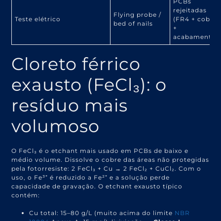
PCBs
rejeitadas
Flying probe /
Teste elétrico
(FR4 + cobre
bed of nails
+
acabamento)
Cloreto férrico
exausto (FeCl₃): o
resíduo mais
volumoso
O FeCl₃ é o etchant mais usado em PCBs de baixo e
médio volume. Dissolve o cobre das áreas não protegidas
pela fotorresiste: 2 FeCl₃ + Cu → 2 FeCl₂ + CuCl₂. Com o
uso, o Fe³⁺ é reduzido a Fe²⁺ e a solução perde
capacidade de gravação. O etchant exausto típico
contém:
Cu total: 15–80 g/L (muito acima do limite
NBR