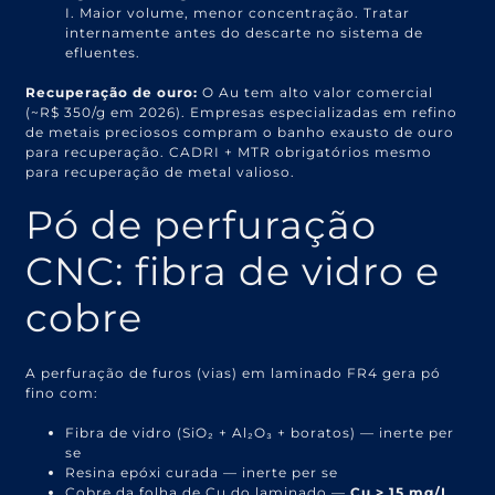
I. Maior volume, menor concentração. Tratar
internamente antes do descarte no sistema de
efluentes.
Recuperação de ouro:
O Au tem alto valor comercial
(~R$ 350/g em 2026). Empresas especializadas em refino
de metais preciosos compram o banho exausto de ouro
para recuperação. CADRI + MTR obrigatórios mesmo
para recuperação de metal valioso.
Pó de perfuração
CNC: fibra de vidro e
cobre
A perfuração de furos (vias) em laminado FR4 gera pó
fino com:
Fibra de vidro (SiO₂ + Al₂O₃ + boratos) — inerte per
se
Resina epóxi curada — inerte per se
Cobre da folha de Cu do laminado —
Cu > 15 mg/L