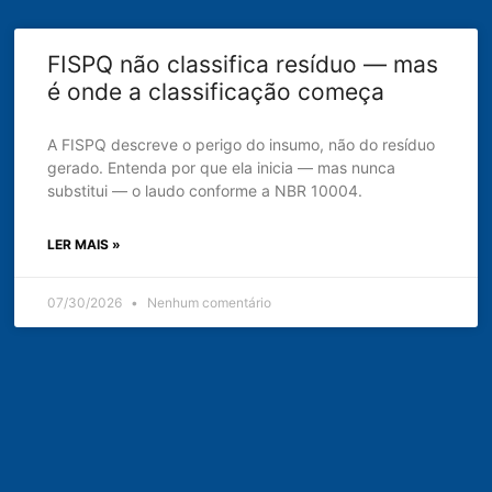
FISPQ não classifica resíduo — mas
é onde a classificação começa
A FISPQ descreve o perigo do insumo, não do resíduo
gerado. Entenda por que ela inicia — mas nunca
substitui — o laudo conforme a NBR 10004.
LER MAIS »
07/30/2026
Nenhum comentário