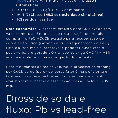
10004
Anexo A: 15 mg/L lixiviação →
Classe I
automática
)
Fe total: 80–150 g/L (FeCl₂ dominante)
pH: 1–3 (
Classe I §5.3 corrosividade simultânea
)
HCl residual: variável
Rota econômica:
O etchant exausto com Cu elevado tem
valor comercial. Empresas de recuperação de metais
compram o FeCl₂/CuCl₂ exausto para recuperação de
cobre eletrolítico (câtodo de Cu) e regeneração do FeCl₃.
Esta é a rota mais sustentável e pode ter custo zero ou
positivo para o gerador. O transporte exige CADRI + MTR
— a venda não elimina a obrigação documental.
Para fabricantes de maior volume, o processo de etching
por CuCl₂ ácido (peroxide-persulfate) é mais eficiente e
também mais regenerável em linha — mas o etchant
exausto tem a mesma classificação Classe I pelo Cu > 15
mg/L.
Dross de solda e
fluxo: Pb vs lead-free