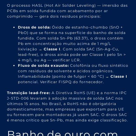
O processo HASL (Hot Air Solder Leveling) — imersão das
PCBs em solda fundida com acabamento por ar
comprimido — gera dois resíduos principais:
Dross de solda:
Óxido de estanho-chumbo (SnO +
PbO) que se forma na superfície do banho de solda
fundida. Com solda Sn-Pb (63:37), o dross contém
Pb em concentração muito acima de 1 mg/L
lixiviação →
Classe I
. Com solda SAC (Sn-Ag-Cu,
lead-free), o dross ainda pode ser Classe I pelo Sn >
4 mg/L ou Ag — verificar LCR.
Fluxo de solda exausto:
Colofônia ou fluxo sintético
com resíduos de solvente e ácidos orgânicos.
Inflamabilidade (ponto de fulgor < 60 °C) →
Classe I
potencial. Verificar FISPQ do fornecedor.
Transição lead-free:
A Diretiva RoHS (UE) e a norma IPC
J-STD-006 levaram à adoção massiva de solda SAC nos
últimos 15 anos. No Brasil, a RoHS não é obrigatória
domesticamente, mas empresas que exportam para UE
ou fornecem para montadoras já usam SAC. O dross SAC
é menos crítico que Sn-Pb, mas ainda exige classificação.
Banho de ouro com