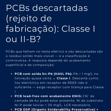
PCBs descartadas
(rejeito de
fabricação): Classe I
ou II-B?
PCBs que falham no teste elétrico e são descartadas são
o resíduo sólido mais visível — e a classificação é
controversa. A resposta depende do acabamento
superficial e da composição:
PCB com solda Sn-Pb (HASL Pb):
Pb > 1 mg/L na
lixiviação quase certa →
Classe I
. Descarte como
lixo eletrônico em receptor de REEE
não
é
suficiente — exige receptor com licença para Classe
I.
PCB lead-free com acabamento ENIG:
CN⁻ da
camada de Au pode estar presente. Ni do substrato
Ni-P pode lixiviar > 20 mg/L. LCR necessário.
PCB OSP (Organic Solderability Preservative) +