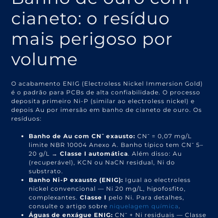
cianeto: o resíduo
mais perigoso por
volume
O acabamento ENIG (Electroless Nickel Immersion Gold)
é o padrão para PCBs de alta confiabilidade. O processo
deposita primeiro Ni-P (similar ao electroless nickel) e
depois Au por imersão em banho de cianeto de ouro. Os
resíduos:
Banho de Au com CN⁻ exausto:
CN⁻ = 0,07 mg/L
limite NBR 10004 Anexo A. Banho típico tem CN⁻ 5–
20 g/L →
Classe I automática
. Além disso: Au
(recuperável), KCN ou NaCN residual, Ni do
substrato.
Banho Ni-P exausto (ENIG):
Igual ao electroless
nickel convencional — Ni 20 mg/L, hipofosfito,
complexantes.
Classe I
pelo Ni. Para detalhes,
consulte o artigo sobre
niquelagem química
.
Águas de enxágue ENIG:
CN⁻ + Ni residuais — Classe