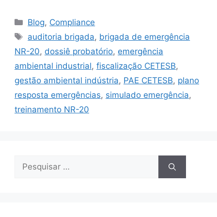
Blog
,
Compliance
auditoria brigada
,
brigada de emergência
NR-20
,
dossiê probatório
,
emergência
ambiental industrial
,
fiscalização CETESB
,
gestão ambiental indústria
,
PAE CETESB
,
plano
resposta emergências
,
simulado emergência
,
treinamento NR-20