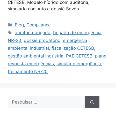
CETESB. Modelo híbrido com auditoria,
simulado conjunto e dossiê Seven.
Blog
,
Compliance
auditoria brigada
,
brigada de emergência
NR-20
,
dossiê probatório
,
emergência
ambiental industrial
,
fiscalização CETESB
,
gestão ambiental indústria
,
PAE CETESB
,
plano
resposta emergências
,
simulado emergência
,
treinamento NR-20