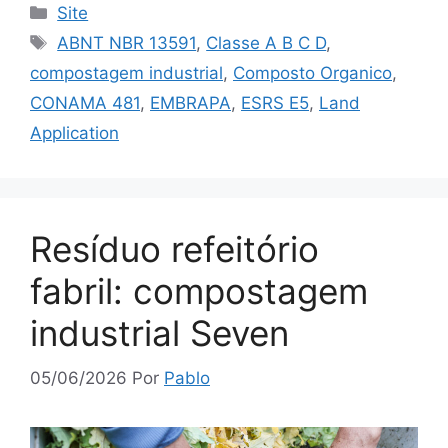
Site
ABNT NBR 13591
,
Classe A B C D
,
compostagem industrial
,
Composto Organico
,
CONAMA 481
,
EMBRAPA
,
ESRS E5
,
Land
Application
Resíduo refeitório
fabril: compostagem
industrial Seven
05/06/2026
Por
Pablo