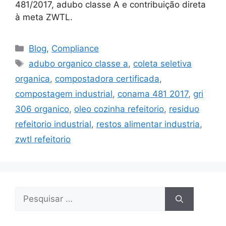
481/2017, adubo classe A e contribuição direta
à meta ZWTL.
Blog
,
Compliance
adubo organico classe a
,
coleta seletiva
organica
,
compostadora certificada
,
compostagem industrial
,
conama 481 2017
,
gri
306 organico
,
oleo cozinha refeitorio
,
residuo
refeitorio industrial
,
restos alimentar industria
,
zwtl refeitorio