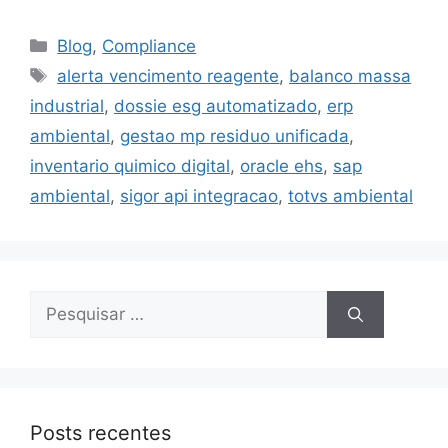
Blog
,
Compliance
alerta vencimento reagente
,
balanco massa
industrial
,
dossie esg automatizado
,
erp
ambiental
,
gestao mp residuo unificada
,
inventario quimico digital
,
oracle ehs
,
sap
ambiental
,
sigor api integracao
,
totvs ambiental
Posts recentes