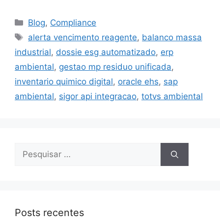
Blog
,
Compliance
alerta vencimento reagente
,
balanco massa
industrial
,
dossie esg automatizado
,
erp
ambiental
,
gestao mp residuo unificada
,
inventario quimico digital
,
oracle ehs
,
sap
ambiental
,
sigor api integracao
,
totvs ambiental
Posts recentes