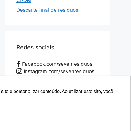
CADRI
Descarte final de resíduos
Redes sociais
Facebook.com/sevenresiduos
Instagram.com/sevenresiduos
YouTube.com/sevenresiduos
LinkedIn.com/sevenresiduos
e e personalizar conteúdo. Ao utilizar este site, você
e e personalizar conteúdo. Ao utilizar este site, você
Twitter.com/sevenresiduos