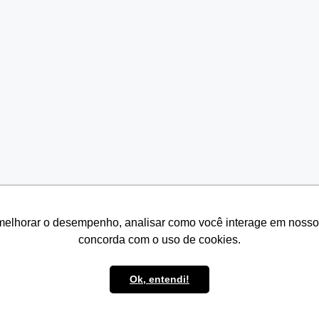
melhorar o desempenho, analisar como você interage em nosso sit
melhorar o desempenho, analisar como você interage em nosso sit
concorda com o uso de cookies.
concorda com o uso de cookies.
Ok, entendi!
Ok, entendi!
© 2026 Seven Resíduos
• Built with
GeneratePress