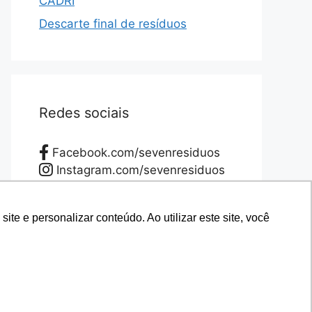
CADRI
Descarte final de resíduos
Redes sociais
Facebook.com/sevenresiduos
Instagram.com/sevenresiduos
YouTube.com/sevenresiduos
LinkedIn.com/sevenresiduos
e e personalizar conteúdo. Ao utilizar este site, você
e e personalizar conteúdo. Ao utilizar este site, você
Twitter.com/sevenresiduos