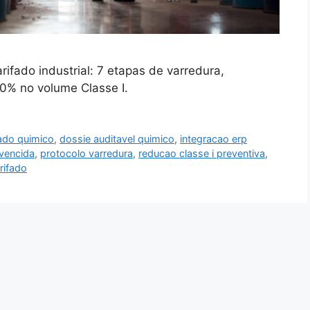
ifado industrial: 7 etapas de varredura,
10% no volume Classe I.
ado quimico
,
dossie auditavel quimico
,
integracao erp
 vencida
,
protocolo varredura
,
reducao classe i preventiva
,
rifado