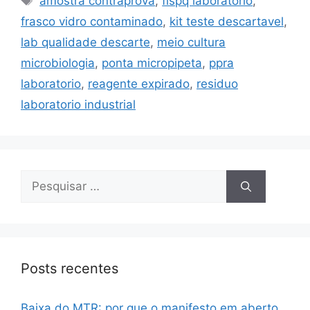
amostra contraprova
,
fispq laboratorio
,
frasco vidro contaminado
,
kit teste descartavel
,
lab qualidade descarte
,
meio cultura
microbiologia
,
ponta micropipeta
,
ppra
laboratorio
,
reagente expirado
,
residuo
laboratorio industrial
Posts recentes
Baixa do MTR: por que o manifesto em aberto